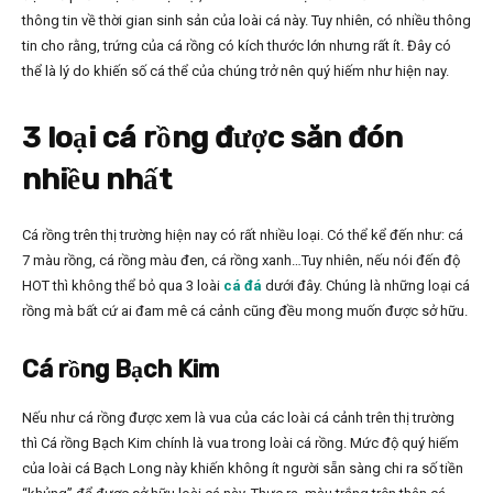
thông tin về thời gian sinh sản của loài cá này. Tuy nhiên, có nhiều thông
tin cho rằng, trứng của cá rồng có kích thước lớn nhưng rất ít. Đây có
thể là lý do khiến số cá thể của chúng trở nên quý hiếm như hiện nay.
3 loại cá rồng được săn đón
nhiều nhất
Cá rồng trên thị trường hiện nay có rất nhiều loại. Có thể kể đến như: cá
7 màu rồng, cá rồng màu đen, cá rồng xanh…Tuy nhiên, nếu nói đến độ
HOT thì không thể bỏ qua 3 loài
cá đá
dưới đây. Chúng là những loại cá
rồng mà bất cứ ai đam mê cá cảnh cũng đều mong muốn được sở hữu.
Cá rồng Bạch Kim
Nếu như cá rồng được xem là vua của các loài cá cảnh trên thị trường
thì Cá rồng Bạch Kim chính là vua trong loài cá rồng. Mức độ quý hiếm
của loài cá Bạch Long này khiến không ít người sẵn sàng chi ra số tiền