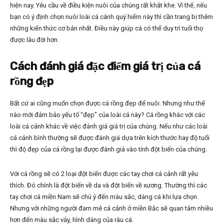
hiện nay. Yêu cầu về điều kiện nuôi của chúng rất khắt khe. Vì thế, nếu
bạn có ý định chọn nuôi loài cá cảnh quý hiếm này thì cần trang bị thêm
những kiến thức cơ bản nhất. Điều này giúp cá có thể duy trì tuổi thọ
được lâu đời hơn.
Cách đánh giá đặc điểm giá trị của cá
rồng đẹp
Bất cứ ai cũng muốn chọn được cá rồng đẹp để nuôi. Nhưng như thế
nào mới đảm bảo yếu tố “đẹp” của loài cá này? Cá rồng khác với các
loài cá cảnh khác về việc đánh giá giá trị của chúng. Nếu như các loài
cá cảnh bình thường sẽ được đánh giá dựa trên kích thước hay độ tuổi
thì độ đẹp của cá rồng lại được đánh giá vào tính đột biến của chúng.
Với cá rồng sẽ có 2 loại đột biến được các tay chơi cá cảnh rất yêu
thích. Đó chính là đột biến về da và đột biến về xương. Thường thì các
tay chơi cá miền Nam sẽ chú ý đến màu sắc, dáng cá khi lựa chọn.
Nhưng với những người đam mê cá cảnh ở miền Bắc sẽ quan tâm nhiều
hơn đến màu sắc vảy, hình dáng của râu cá.