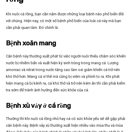
Khi nuôi cá rồng, bạn cần nắm được những loại bệnh nào phổ biến đối
với chúng. Hiện nay, có một số bệnh phổ biến của loài cá này mà bạn
cần phải quan tâm. Đó chính là:
Bệnh xoăn mang
Căn bệnh này thường xuất phát từ việc người nuôi thiếu chăm sóc khiến
nước bị nhiễm bẩn và xuất hiện ký sinh trùng trong mang cá. Lượng
amoniac và nitrat trong nước tăng cao làm oxi giảm khiến cá trở nên
khó thở hơn. Mang cá vì thế mà cũng bị viêm và phình to ra. Khi phát
hiện mang cá bị kênh ra, cá khó thở và trở nên kém ăn thì cần phải kiểm
tra sớm để tránh ảnh hưởng đến sức khỏe của cá.
Bệnh xù vảy ở cá rồng
Thường thì khi nuôi cá rồng nhỏ hay cá có sức khỏe yếu sẽ dễ gặp phải
căn bệnh này. Bệnh vảy xù thường xuất hiện nhiều vào mùa thu và mùa