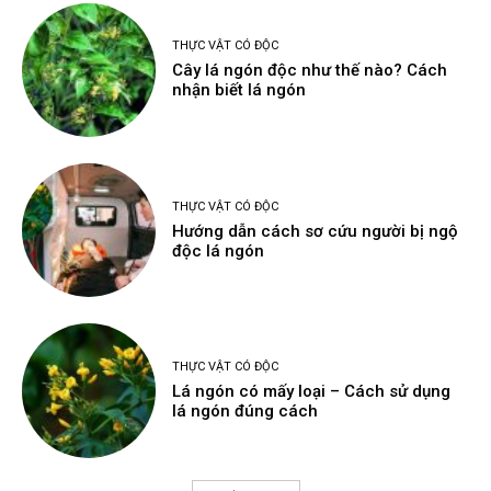
THỰC VẬT CÓ ĐỘC
Cây lá ngón độc như thế nào? Cách
nhận biết lá ngón
THỰC VẬT CÓ ĐỘC
Hướng dẫn cách sơ cứu người bị ngộ
độc lá ngón
THỰC VẬT CÓ ĐỘC
Lá ngón có mấy loại – Cách sử dụng
lá ngón đúng cách