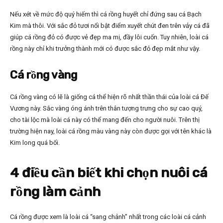
Nếu xét về mức độ quý hiếm thì cá rồng huyết chỉ đứng sau cá Bạch
Kim mà thôi. Với sắc đỏ tươi nổi bật điểm xuyết chút đen trên vảy cá đã
giúp cá rồng đỏ có được vẻ đẹp ma mị, đầy lôi cuốn. Tuy nhiên, loài cá
rồng này chỉ khi trưởng thành mới có được sắc đỏ đẹp mắt như vậy.
Cá rồng vàng
Cá rồng vàng có lẽ là giống cá thể hiện rõ nhất thần thái của loài cá Đế
Vương này. Sắc vàng óng ánh trên thân tượng trưng cho sự cao quý,
cho tài lộc mà loài cá này có thể mang đến cho người nuôi. Trên thị
trường hiện nay, loài cá rồng màu vàng này còn được gọi với tên khác là
Kim long quá bối.
4 điều cần biết khi chọn nuôi cá
rồng làm cảnh
Cá rồng được xem là loài cá “sang chảnh” nhất trong các loài cá cảnh