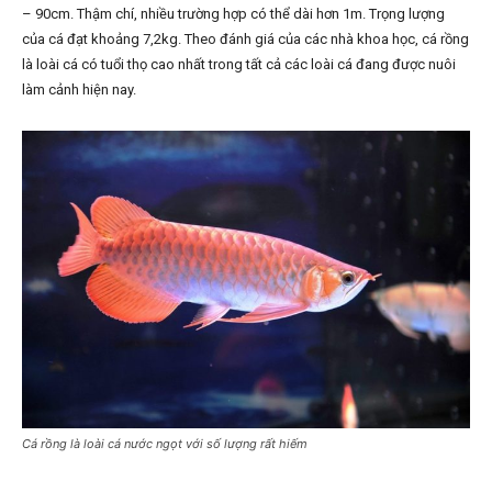
– 90cm. Thậm chí, nhiều trường hợp có thể dài hơn 1m. Trọng lượng
của cá đạt khoảng 7,2kg. Theo đánh giá của các nhà khoa học, cá rồng
là loài cá có tuổi thọ cao nhất trong tất cả các loài cá đang được nuôi
làm cảnh hiện nay.
Cá rồng là loài cá nước ngọt với số lượng rất hiếm