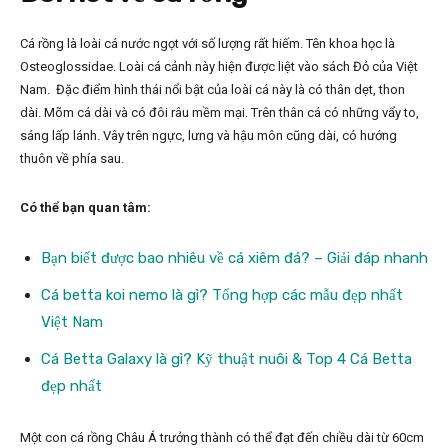
Cá rồng là loài cá nước ngọt với số lượng rất hiếm. Tên khoa học là
Osteoglossidae. Loài cá cảnh này hiện được liệt vào sách Đỏ của Việt
Nam. Đặc điểm hình thái nổi bật của loài cá này là có thân dẹt, thon
dài. Mõm cá dài và có đôi râu mềm mại. Trên thân cá có những vẩy to,
sáng lấp lánh. Vây trên ngực, lưng và hậu môn cũng dài, có hướng
thuôn về phía sau.
Có thể bạn quan tâm:
Bạn biết được bao nhiêu về cá xiêm đá? – Giải đáp nhanh
Cá betta koi nemo là gì? Tổng hợp các mẫu đẹp nhất
Việt Nam
Cá Betta Galaxy là gì? Kỹ thuật nuôi & Top 4 Cá Betta
đẹp nhất
Một con cá rồng Châu Á trưởng thành có thể đạt đến chiều dài từ 60cm