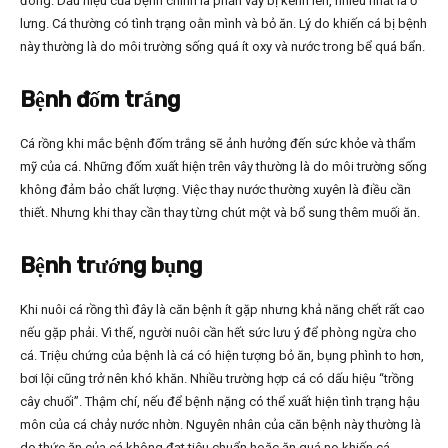
đông. Dấu hiệu của bệnh chính là phần vảy bị kênh lên, nhiều nhất là ở
lưng. Cá thường có tình trạng oằn mình và bỏ ăn. Lý do khiến cá bị bệnh
này thường là do môi trường sống quá ít oxy và nước trong bể quá bẩn.
Bệnh đốm trắng
Cá rồng khi mắc bệnh đốm trắng sẽ ảnh hưởng đến sức khỏe và thẩm
mỹ của cá. Những đốm xuất hiện trên vây thường là do môi trường sống
không đảm bảo chất lượng. Việc thay nước thường xuyên là điều cần
thiết. Nhưng khi thay cần thay từng chút một và bổ sung thêm muối ăn.
Bệnh trướng bụng
Khi nuôi cá rồng thì đây là căn bệnh ít gặp nhưng khả năng chết rất cao
nếu gặp phải. Vì thế, người nuôi cần hết sức lưu ý để phòng ngừa cho
cá. Triệu chứng của bệnh là cá có hiện tượng bỏ ăn, bụng phình to hơn,
bơi lội cũng trở nên khó khăn. Nhiều trường hợp cá có dấu hiệu “trồng
cây chuối”. Thậm chí, nếu để bệnh nặng có thể xuất hiện tình trạng hậu
môn của cá chảy nước nhờn. Nguyên nhân của căn bệnh này thường là
do thức ăn của cá không đạt tiêu chuẩn hoặc ăn quá no khiến cá