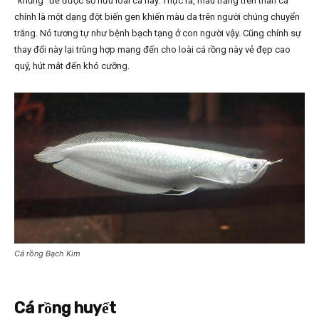
“khủng” để được sở hữu loài cá này. Thực ra, màu trắng trên thân cá
chính là một dạng đột biến gen khiến màu da trên người chúng chuyển
trắng. Nó tương tự như bệnh bạch tạng ở con người vậy. Cũng chính sự
thay đổi này lại trùng hợp mang đến cho loài cá rồng này vẻ đẹp cao
quý, hút mắt đến khó cưỡng.
Cá rồng Bạch Kim
Cá rồng huyết