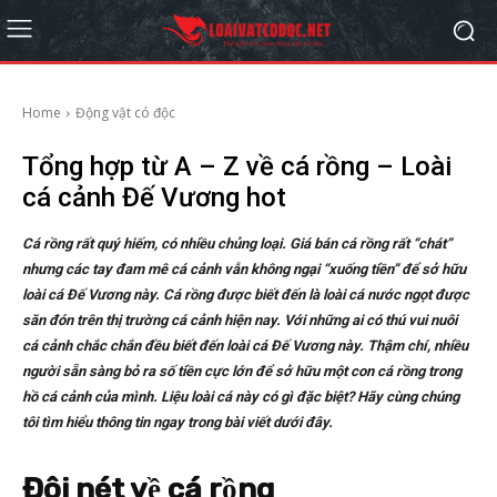
Home
Động vật có độc
Tổng hợp từ A – Z về cá rồng – Loài
cá cảnh Đế Vương hot
Cá rồng rất quý hiếm, có nhiều chủng loại. Giá bán cá rồng rất “chát”
nhưng các tay đam mê cá cảnh vẫn không ngại “xuống tiền” để sở hữu
loài cá Đế Vương này. Cá rồng được biết đến là loài cá nước ngọt được
săn đón trên thị trường cá cảnh hiện nay. Với những ai có thú vui nuôi
cá cảnh chắc chắn đều biết đến loài cá Đế Vương này. Thậm chí, nhiều
người sẵn sàng bỏ ra số tiền cực lớn để sở hữu một con cá rồng trong
hồ cá cảnh của mình. Liệu loài cá này có gì đặc biệt? Hãy cùng chúng
tôi tìm hiểu thông tin ngay trong bài viết dưới đây.
Đôi nét về cá rồng