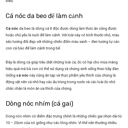
biểu.
Cá nóc da beo để làm cảnh
Cá nóc
da beo là dòng cá ít độc được dùng làm thức ăn cũng được
hoặc chủ yếu là nuôi để làm cảnh. Với loài này có kích thước nhỏ, màu
sắc tương đối đẹp với những chiếc đốm màu xanh – đen tương tự các
con cá bào để làm cảnh trong bể.
Đây là dòng cá giúp tiêu diệt những loài cá, ốc có hại cho mùa màng
hiệu quả mà bà con có thể sử dụng và chúng sinh sống theo bầy đàn.
Giống
cá nóc
này cũng ăn tạp và thực phẩm yêu thích của chúng là
động vật nên cá nhỏ hay các ấu trùng trong nước và các loài ốc nhỏ
chắc chắn là món ăn ưa thích của chúng.
Dòng nóc nhím (cá gai)
Dong nóc nhím có điểm đặc trưng chính là những chiếc gai nhọn dài từ
10 – 20cm của nó giống như các lông nhím. Vì thế nên thường nhiều