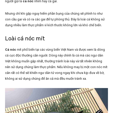
người gọi là
cá nóc
nhím hay cá gai.
Nhưng chỉ khi gặp nguy hiểm phần bụng của chúng sẽ phình to như
con cầu gai và có ra các gai để tự phòng thủ. Đây là loài cá không sử
dụng nhiều làm thực phẩm vì kích thước không lớn và khó chế biến.
Loài cá nóc mít
Cá nóc
mít phổ biến tại các vùng biển Việt Nam và được xem là dòng
cá cực độc thường cắn người. Dòng này chính là cá mà các ngư dân
Việt không muốn gặp nhất, thường tránh loài này và tất nhiên không
nên sử dụng chúng làm thực phẩm. Nếu không may bị một con nóc mít
cắn rất có thể sẽ khiến ngư dân tử vong ngay khi chưa kịp đưa về bờ,
không ai sử dụng chúng để ăn cả mà đều muốn tránh xa.