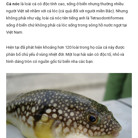
Cá nóc
là loài cá có độc tính cao, sống ở biển nhưng thường nhiều
người Việt sẽ nhầm với cá lóc (cá quả đối với người miền Bắc). Nhưng
không phải như vậy, loài cá nóc
tên tiếng anh là Tetraodontiformes
sống ở biển chứ không phải cá lóc sống trong sông hồ nước ngọt tại
Việt Nam.
Hiện tại đã phát hiện khoảng hơn 120 loài trong họ của cá này được
phân bổ chủ yếu ở vùng nhiệt đới. Một loại hải sản có độc tố, nhỏ và
hình dáng tròn có nguồn gốc từ biển nha các bạn.