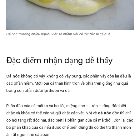
Cá nóc thường nhiều người Việt sẽ nhầm với cá lóc tức là cá quả
Đặc điểm nhận dạng dễ thấy
Cá nóc
không có vảy, không có vây bụng, các phần vây còn lại đều là
các phần mềm. Một loại cá thân hình tròn về phía trên giống như quả
bóng còn phần dưới lại thuôn và dài.
Phần đầu của cá mắt to và hơi lồi, miệng nhỏ – tròn – răng đặc biệt
chắc và khỏe có thể cắn và giữ chặt các vật. Nói về
cá nóc
độc thì chỉ
có nội tạng rất độc hại, đặc biệt là phần gan của cá mà thôi. Còn lại các
bộ phận khác của cá nếu được chế biến đúng thì có thể trở thành món
ăn rất ngon nhé các bạn.