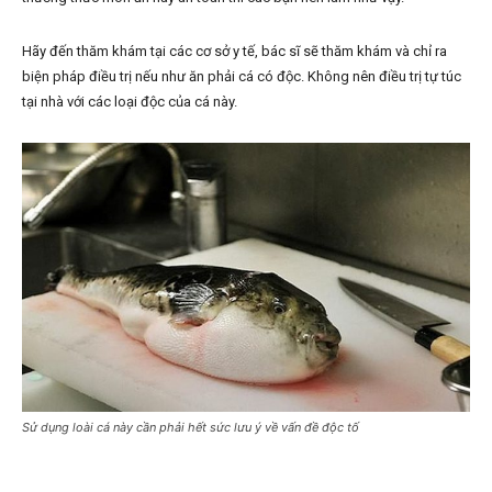
Hãy đến thăm khám tại các cơ sở y tế, bác sĩ sẽ thăm khám và chỉ ra
biện pháp điều trị nếu như ăn phải cá có độc. Không nên điều trị tự túc
tại nhà với các loại độc của cá này.
Sử dụng loài cá này cần phải hết sức lưu ý về vấn đề độc tố