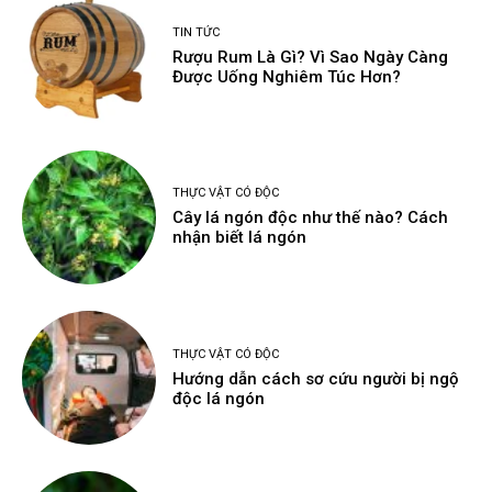
TIN TỨC
Rượu Rum Là Gì? Vì Sao Ngày Càng
Được Uống Nghiêm Túc Hơn?
THỰC VẬT CÓ ĐỘC
Cây lá ngón độc như thế nào? Cách
nhận biết lá ngón
THỰC VẬT CÓ ĐỘC
Hướng dẫn cách sơ cứu người bị ngộ
độc lá ngón