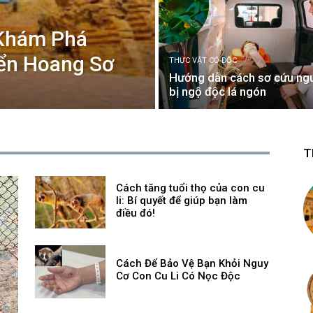
 Khám Phá
iển Hoang Sơ
THỰC VẬT CÓ ĐỘC
Hướng dẫn cách sơ cứu ng
bị ngộ độc lá ngón
T
Cách tăng tuổi thọ của con cu
li: Bí quyết để giúp bạn làm
điều đó!
Cách Để Bảo Vệ Bạn Khỏi Nguy
Cơ Con Cu Li Có Nọc Độc