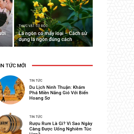
THỰC VẬT CÓ ĐỘC
ười
Lá ngón có mấy loại – Cách sử
dụng lá ngón đúng cách
IN TỨC MỚI
TIN TỨC
Du Lịch Ninh Thuận: Khám
Phá Miền Nắng Gió Với Biển
Hoang Sơ
TIN TỨC
Rượu Rum Là Gì? Vì Sao Ngày
Càng Được Uống Nghiêm Túc