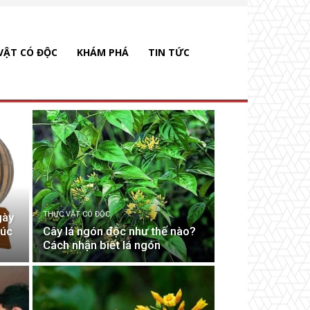
VẬT CÓ ĐỘC
KHÁM PHÁ
TIN TỨC
THỰC VẬT CÓ ĐỘC
gày
úc
Cây lá ngón độc như thế nào?
Cách nhận biết lá ngón