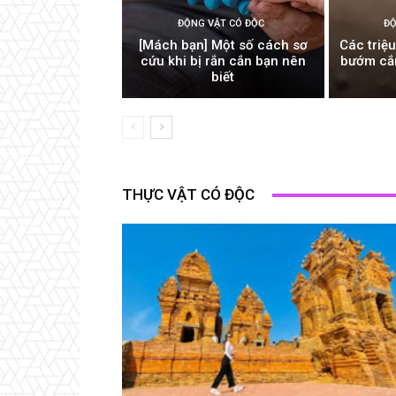
ĐỘNG VẬT CÓ ĐỘC
ĐỘ
[Mách bạn] Một số cách sơ
Các triệu
cứu khi bị rắn cắn bạn nên
bướm cắn
biết
THỰC VẬT CÓ ĐỘC