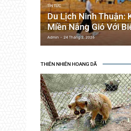
TIN TỨC
Du Lịch Ninh Thuận:
Miền Nắng Gió Với B
Admin
-
24 Tháng 2, 2026
THIÊN NHIÊN HOANG DÃ