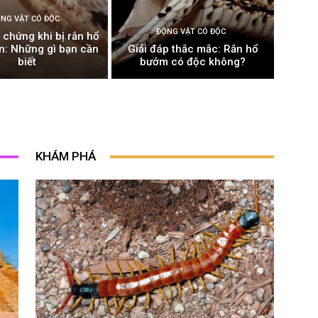
NG VẬT CÓ ĐỘC
ĐỘNG VẬT CÓ ĐỘC
 chứng khi bị rắn hổ
: Những gì bạn cần
Giải đáp thắc mắc: Rắn hổ
biết
bướm có độc không?
KHÁM PHÁ