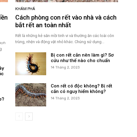
KHÁM PHÁ
iền
Cách phòng con rết vào nhà và cách
bắt rết an toàn nhất
Rết là những kẻ săn mồi tinh vi và thường ăn các loài côn
trùng, nhện và động vật nhỏ khác. Chúng sử dụng...
họn
g
Bị con rết cắn nên làm gì? Sơ
cứu như thế nào cho chuẩn
ày
14 Tháng 2, 2023
úc
Con rết có độc không? Bị rết
cắn có nguy hiểm không?
o?
14 Tháng 2, 2023