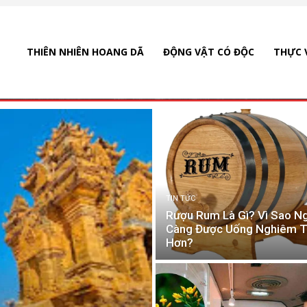
THIÊN NHIÊN HOANG DÃ
ĐỘNG VẬT CÓ ĐỘC
THỰC 
TIN TỨC
Rượu Rum Là Gì? Vì Sao N
Càng Được Uống Nghiêm T
Hơn?