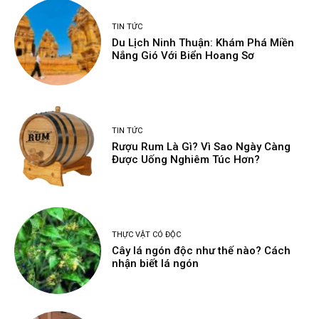
TIN TỨC
Du Lịch Ninh Thuận: Khám Phá Miền
Nắng Gió Với Biển Hoang Sơ
TIN TỨC
Rượu Rum Là Gì? Vì Sao Ngày Càng
Được Uống Nghiêm Túc Hơn?
THỰC VẬT CÓ ĐỘC
Cây lá ngón độc như thế nào? Cách
nhận biết lá ngón