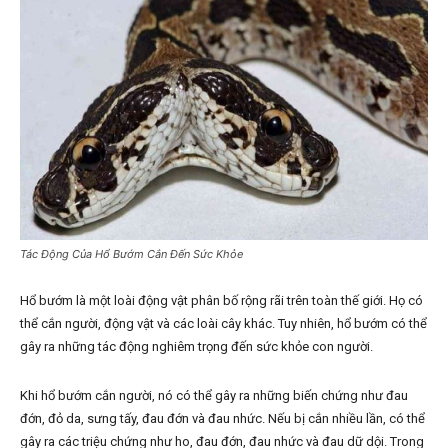
Tác Động Của Hổ Bướm Cắn Đến Sức Khỏe
Hổ bướm là một loài động vật phân bố rộng rãi trên toàn thế giới. Họ có
thể cắn người, động vật và các loài cây khác. Tuy nhiên, hổ bướm có thể
gây ra những tác động nghiêm trọng đến sức khỏe con người.
Khi hổ bướm cắn người, nó có thể gây ra những biến chứng như đau
đớn, đỏ da, sưng tấy, đau đớn và đau nhức. Nếu bị cắn nhiều lần, có thể
gây ra các triệu chứng như ho, đau đớn, đau nhức và đau dữ dội. Trong