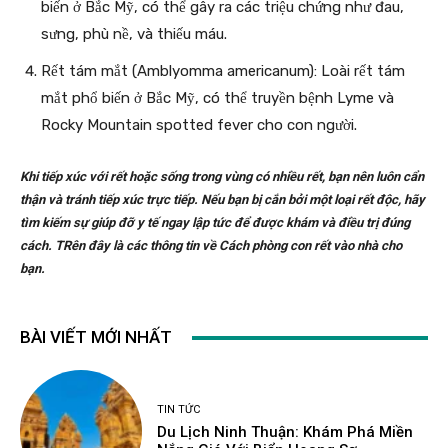
biến ở Bắc Mỹ, có thể gây ra các triệu chứng như đau,
sưng, phù nề, và thiếu máu.
Rết tám mắt (Amblyomma americanum): Loài rết tám
mắt phổ biến ở Bắc Mỹ, có thể truyền bệnh Lyme và
Rocky Mountain spotted fever cho con người.
Khi tiếp xúc với rết hoặc sống trong vùng có nhiều rết, bạn nên luôn cẩn
thận và tránh tiếp xúc trực tiếp. Nếu bạn bị cắn bởi một loại rết độc, hãy
tìm kiếm sự giúp đỡ y tế ngay lập tức để được khám và điều trị đúng
cách. TRên đây là các thông tin về Cách phòng con rết vào nhà cho
bạn.
BÀI VIẾT MỚI NHẤT
TIN TỨC
Du Lịch Ninh Thuận: Khám Phá Miền