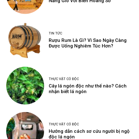
Nắng Gió Với Biển Hoang Sơ
TIN TỨC
Rượu Rum Là Gì? Vì Sao Ngày Càng
Được Uống Nghiêm Túc Hơn?
THỰC VẬT CÓ ĐỘC
Cây lá ngón độc như thế nào? Cách
nhận biết lá ngón
THỰC VẬT CÓ ĐỘC
Hướng dẫn cách sơ cứu người bị ngộ
độc lá ngón