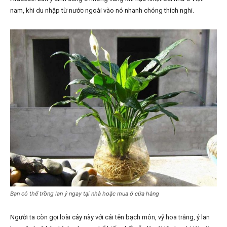
nam, khi du nhập từ nước ngoài vào nó nhanh chóng thích nghi.
Bạn có thể trồng lan ý ngay tại nhà hoặc mua ở cửa hàng
Người ta còn gọi loài cây này với cái tên bạch môn, vỹ hoa trắng, ý lan