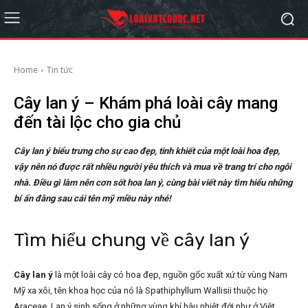
Home
Tin tức
Cây lan ý – Khám phá loài cây mang
đến tài lộc cho gia chủ
Cây lan ý biểu trưng cho sự cao đẹp, tinh khiết của một loài hoa đẹp,
vậy nên nó được rất nhiều người yêu thích và mua về trang trí cho ngôi
nhà. Điều gì làm nên cơn sốt hoa lan ý, cùng bài viết này tìm hiểu những
bí ẩn đằng sau cái tên mỹ miều này nhé!
Tìm hiểu chung về cây lan ý
Cây lan ý
là một loài cây có hoa đẹp, nguồn gốc xuất xứ từ vùng Nam
Mỹ xa xôi, tên khoa học của nó là Spathiphyllum Wallisii thuộc họ
Araceae. Lan ý sinh sống ở những vùng khí hậu nhiệt đới như ở Việt