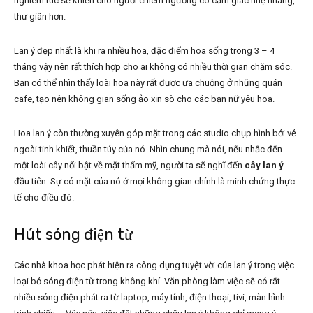
nghiêm túc sẽ khiến cho người chiêm ngưỡng có cảm giác nhẹ nhàng,
thư giãn hơn.
Lan ý đẹp nhất là khi ra nhiều hoa, đặc điểm hoa sống trong 3 – 4
tháng vậy nên rất thích hợp cho ai không có nhiều thời gian chăm sóc.
Bạn có thể nhìn thấy loài hoa này rất được ưa chuộng ở những quán
cafe, tạo nên không gian sống ảo xịn sò cho các bạn nữ yêu hoa.
Hoa lan ý còn thường xuyên góp mặt trong các studio chụp hình bởi vẻ
ngoài tinh khiết, thuần túy của nó. Nhìn chung mà nói, nếu nhắc đến
một loài cây nổi bật về mặt thẩm mỹ, người ta sẽ nghĩ đến
cây lan ý
đầu tiên. Sự có mặt của nó ở mọi không gian chính là minh chứng thực
tế cho điều đó.
Hút sóng điện từ
Các nhà khoa học phát hiện ra công dụng tuyệt vời của lan ý trong việc
loại bỏ sóng điện từ trong không khí. Văn phòng làm việc sẽ có rất
nhiều sóng điện phát ra từ laptop, máy tính, điện thoại, tivi, màn hình