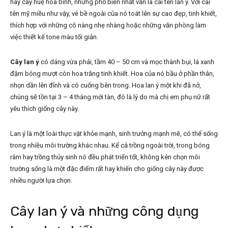
hay cây huệ hòa bình, nhưng phổ biến nhất vẫn là cái tên lan ý. Với cái
tên mỹ miều như vậy, vẻ bề ngoài của nó toát lên sự cao đẹp, tinh khiết,
thích hợp với những cô nàng nhẹ nhàng hoặc những văn phòng làm
việc thiết kế tone màu tối giản.
Cây lan ý
có dáng vừa phải, tầm 40 – 50 cm và mọc thành bụi, lá xanh
đậm bóng mượt còn hoa trắng tinh khiết. Hoa của nó bầu ở phần thân,
nhọn dần lên đỉnh và có cuống bên trong. Hoa lan ý một khi đã nở,
chúng sẽ tồn tại 3 – 4 tháng mới tàn, đó là lý do mà chị em phụ nữ rất
yêu thích giống cây này.
Lan ý là một loài thực vật khỏe mạnh, sinh trưởng mạnh mẽ, có thể sống
trong nhiều môi trường khác nhau. Kể cả trồng ngoài trời, trong bóng
râm hay trồng thủy sinh nó đều phát triển tốt, không kén chọn môi
trường sống là một đặc điểm rất hay khiến cho giống cây này được
nhiều người lựa chọn.
Cây lan ý và những công dụng