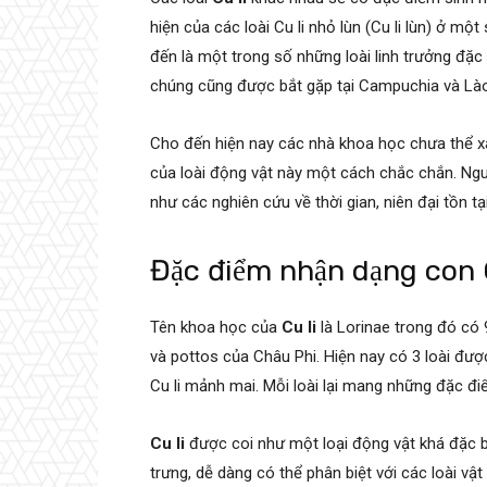
hiện của các loài Cu li nhỏ lùn (Cu li lùn) ở 
đến là một trong số những loài linh trưởng đặc b
chúng cũng được bắt gặp tại Campuchia và Lào
Cho đến hiện nay các nhà khoa học chưa thể xác
của loài động vật này một cách chắc chắn. Ng
như các nghiên cứu về thời gian, niên đại tồn t
Đặc điểm nhận dạng con 
Tên khoa học của
Cu li
là Lorinae trong đó có 
và pottos của Châu Phi. Hiện nay có 3 loài đượ
Cu li mảnh mai. Mỗi loài lại mang những đặc điể
Cu li
được coi như một loại động vật khá đặc 
trưng, dễ dàng có thể phân biệt với các loài v