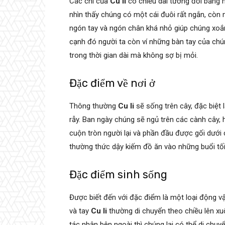
Các chi của
Cu li
có chiều dài tương đối bằng n
nhìn thấy chúng có một cái đuôi rất ngắn, còn
ngón tay và ngón chân khá nhỏ giúp chúng xoắ
cạnh đó người ta còn ví những bàn tay của ch
trong thời gian dài mà không sợ bị mỏi.
Đặc điểm về nơi ở
Thông thường
Cu li
sẽ sống trên cây, đặc biệt
rẫy. Ban ngày chúng sẽ ngủ trên các cành cây,
cuộn tròn người lại và phần đầu được gối dưới 
thường thức dậy kiếm đồ ăn vào những buổi tố
Đặc điểm sinh sống
Được biết đến với đặc điểm là một loại động v
và tay
Cu li
thường di chuyển theo chiều lên xu
tác nhân bên ngoài thì chúng lại có thể di ch