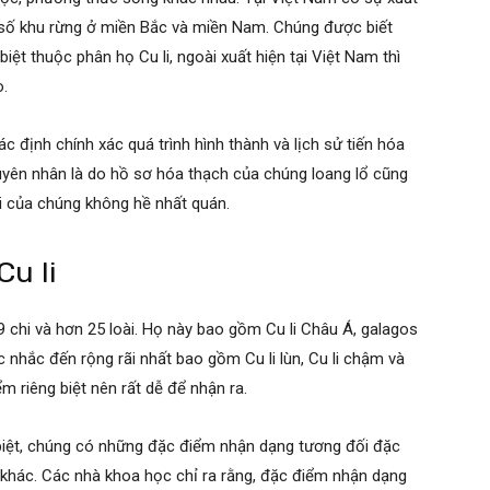
một số khu rừng ở miền Bắc và miền Nam. Chúng được biết
iệt thuộc phân họ Cu li, ngoài xuất hiện tại Việt Nam thì
.
 định chính xác quá trình hình thành và lịch sử tiến hóa
uyên nhân là do hồ sơ hóa thạch của chúng loang lổ cũng
ại của chúng không hề nhất quán.
Cu li
9 chi và hơn 25 loài. Họ này bao gồm Cu li Châu Á, galagos
c nhắc đến rộng rãi nhất bao gồm Cu li lùn, Cu li chậm và
m riêng biệt nên rất dễ để nhận ra.
biệt, chúng có những đặc điểm nhận dạng tương đối đặc
ật khác. Các nhà khoa học chỉ ra rằng, đặc điểm nhận dạng