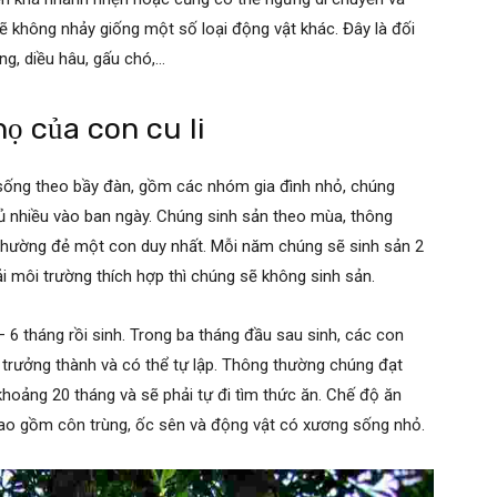
 không nhảy giống một số loại động vật khác. Đây là đối
ng, diều hâu, gấu chó,…
họ của con cu li
sống theo bầy đàn, gồm các nhóm gia đình nhỏ, chúng
ủ nhiều vào ban ngày. Chúng sinh sản theo mùa, thông
 thường đẻ một con duy nhất. Mỗi năm chúng sẽ sinh sản 2
i môi trường thích hợp thì chúng sẽ không sinh sản.
 6 tháng rồi sinh. Trong ba tháng đầu sau sinh, các con
trưởng thành và có thể tự lập. Thông thường chúng đạt
hoảng 20 tháng và sẽ phải tự đi tìm thức ăn. Chế độ ăn
bao gồm côn trùng, ốc sên và động vật có xương sống nhỏ.