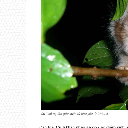
Cu li có nguồn gốc xuất xứ chủ yếu từ Châu Á
Các loài
Cu li
khác nhau sẽ có đặc điểm sinh h