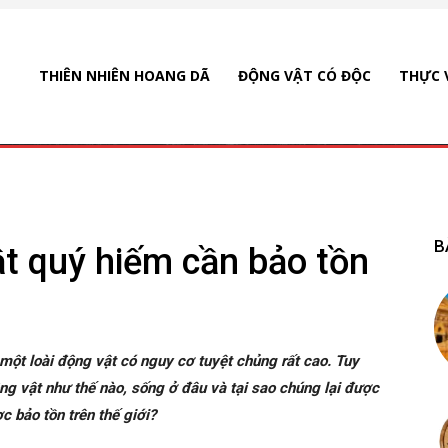
THIÊN NHIÊN HOANG DÃ
ĐỘNG VẬT CÓ ĐỘC
THỰC 
B
ật quý hiếm cần bảo tồn
 một loài động vật có nguy cơ tuyệt chủng rất cao. Tuy
ộng vật như thế nào, sống ở đâu và tại sao chúng lại được
 bảo tồn trên thế giới?