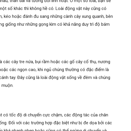
hau, thân dài và tương đối linh hoạt. Ở một số loài, bạn sẽ
 một số khác thì không hề có. Loài động vật này cũng có
n, kéo hoặc đánh đu sang những cành cây xung quanh, bên
úng giống như những gọng kìm có khả năng duy trì độ bám
 là các cây tre nứa, bụi rầm hoặc các gố cây cổ thụ, nương
 hoặc các ngọn cao, khi ngủ chúng thường có đặc điểm là
cánh tay. Đây cũng là loài động vật sống về đêm và chúng
i muộn.
ật có tốc độ di chuyển cực chậm, các động tác của chân
ống. Đối với các trường hợp đặc biệt như bị đe dọa bởi các
uyển khá nhanh nhẹn hoặc cũng có thể ngừng di chuyển và