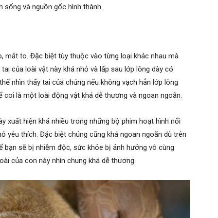
nh sống và nguồn gốc hình thành.
 mắt to. Đặc biệt tùy thuộc vào từng loại khác nhau mà
ai của loài vật này khá nhỏ và lấp sau lớp lông dày có
thể nhìn thấy tai của chúng nếu không vạch hẳn lớp lông
ể coi là một loài động vật khá dễ thương và ngoan ngoãn.
ày xuất hiện khá nhiều trong những bộ phim hoạt hình nổi
hỏ yêu thích. Đặc biệt chúng cũng khá ngoan ngoãn dù trên
thể bạn sẽ bị nhiễm độc, sức khỏe bị ảnh hưởng vô cùng
oài của con này nhìn chung khá dễ thương.