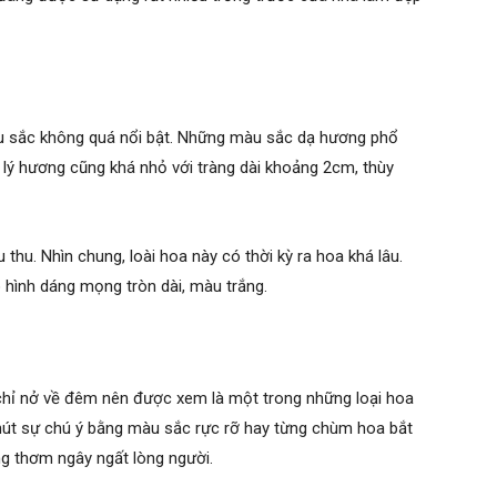
u sắc không quá nổi bật. Những màu sắc dạ hương phổ
ạ lý hương cũng khá nhỏ với tràng dài khoảng 2cm, thùy
hu. Nhìn chung, loài hoa này có thời kỳ ra hoa khá lâu.
ó hình dáng mọng tròn dài, màu trắng.
 chỉ nở về đêm nên được xem là một trong những loại hoa
út sự chú ý bằng màu sắc rực rỡ hay từng chùm hoa bắt
ơng thơm ngây ngất lòng người.