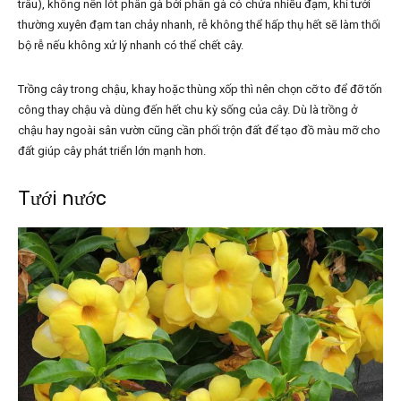
trâu), không nên lót phân gà bởi phân gà có chứa nhiều đạm, khi tưới
thường xuyên đạm tan chảy nhanh, rễ không thể hấp thụ hết sẽ làm thối
bộ rễ nếu không xử lý nhanh có thể chết cây.
Trồng cây trong chậu, khay hoặc thùng xốp thì nên chọn cỡ to để đỡ tốn
công thay chậu và dùng đến hết chu kỳ sống của cây. Dù là trồng ở
chậu hay ngoài sân vườn cũng cần phối trộn đất để tạo đồ màu mỡ cho
đất giúp cây phát triển lớn mạnh hơn.
Tưới nước