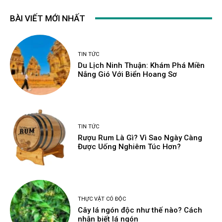
BÀI VIẾT MỚI NHẤT
TIN TỨC
Du Lịch Ninh Thuận: Khám Phá Miền
Nắng Gió Với Biển Hoang Sơ
TIN TỨC
Rượu Rum Là Gì? Vì Sao Ngày Càng
Được Uống Nghiêm Túc Hơn?
THỰC VẬT CÓ ĐỘC
Cây lá ngón độc như thế nào? Cách
nhận biết lá ngón