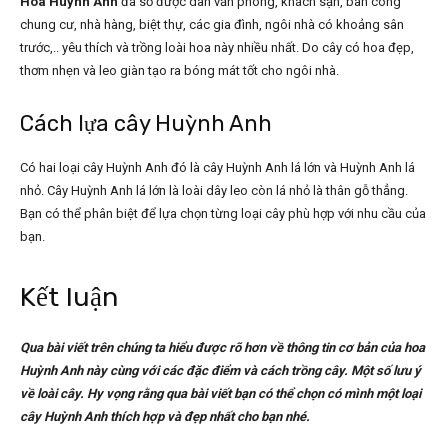
Hoa Huỳnh Anh
đa số được dân văn phòng, khách sạn, ban công
chung cư, nhà hàng, biệt thự, các gia đình, ngôi nhà có khoảng sân
trước,.. yêu thích và trồng loài hoa này nhiều nhất. Do cây có hoa đẹp,
thơm nhẹn và leo giàn tạo ra bóng mát tốt cho ngôi nhà.
Cách lựa cây Huỳnh Anh
Có hai loại cây Huỳnh Anh đó là cây Huỳnh Anh lá lớn và Huỳnh Anh lá
nhỏ. Cây Huỳnh Anh lá lớn là loài dây leo còn lá nhỏ là thân gỗ thẳng.
Bạn có thể phân biệt để lựa chọn từng loại cây phù hợp với nhu cầu của
bạn.
Kết luận
Qua bài viết trên chúng ta hiểu được rõ hơn về thông tin cơ bản của hoa
Huỳnh Anh này cùng với các đặc điểm và cách trồng cây. Một số lưu ý
về loài cây. Hy vọng rằng qua bài viết bạn có thể chọn có mình một loại
cây Huỳnh Anh thích hợp và đẹp nhất cho bạn nhé.