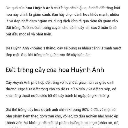
Do quả của
hoa Huỳnh Anh
chứ ít hạt nên hiệu quả nhất để trồng loài
hoa này chính là giâm cành. Bạn hãy chọn cành hoa khỏe mạnh, nhiều
lá và đẹp nhất đem ngâm với dung dịch kích rễ qua đêm rồi giâm vào
đất trồng. Tưới nước thường xuyên cho cành cây, chỉ sau 2 tuần là sẽ
bắt đầu mọc rễ và phát triển.
Để Huỳnh Anh khoảng 1 tháng, cây sẽ bung ra nhiều cành lá xanh mướt
đẹp mặt. Sau khi trồng nên giữ nước để cây luôn ẩm.
Đất trồng cây của hoa Huỳnh Anh
Cây Huỳnh Anh
phù hợp để trồng với loại đất giàu mùn và giàu dinh
dưỡng. Ngoài ra đất trồng cần có độ PH từ 5 đến 7 và đất tơi xốp, có
khả năng thoát nước siêu tốt để cây tránh bị ngập úng khi trồng.
Giá thể trồng cây hoa quỳnh anh chính khoảng 80% là đất và một số
phụ phẩm kèm theo gồm trấu khô, vỏ lạc, xơ dừa nghiền nhỏ hoặc ép
thành viên. Và không thể thiếu là phân chuồng hoai mục (phân bò, dê,