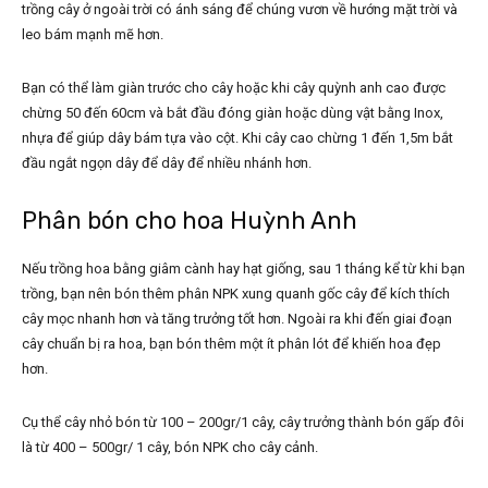
trồng cây ở ngoài trời có ánh sáng để chúng vươn về hướng mặt trời và
leo bám mạnh mẽ hơn.
Bạn có thể làm giàn trước cho cây hoặc khi cây quỳnh anh cao được
chừng 50 đến 60cm và bắt đầu đóng giàn hoặc dùng vật bằng Inox,
nhựa để giúp dây bám tựa vào cột. Khi cây cao chừng 1 đến 1,5m bắt
đầu ngắt ngọn dây để dây để nhiều nhánh hơn.
Phân bón cho hoa Huỳnh Anh
Nếu trồng hoa bằng giâm cành hay hạt giống, sau 1 tháng kể từ khi bạn
trồng, bạn nên bón thêm phân NPK xung quanh gốc cây để kích thích
cây mọc nhanh hơn và tăng trưởng tốt hơn. Ngoài ra khi đến giai đoạn
cây chuẩn bị ra hoa, bạn bón thêm một ít phân lót để khiến hoa đẹp
hơn.
Cụ thể cây nhỏ bón từ 100 – 200gr/1 cây, cây trưởng thành bón gấp đôi
là từ 400 – 500gr/ 1 cây, bón NPK cho cây cảnh.