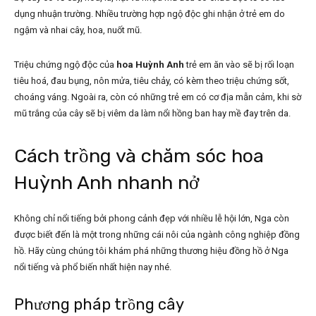
dụng nhuận trường. Nhiều trường hợp ngộ độc ghi nhận ở trẻ em do
ngậm và nhai cây, hoa, nuốt mũ.
Triệu chứng ngộ độc của
hoa Huỳnh Anh
trẻ em ăn vào sẽ bị rối loạn
tiêu hoá, đau bụng, nôn mửa, tiêu chảy, có kèm theo triệu chứng sốt,
choáng váng. Ngoài ra, còn có những trẻ em có cơ địa mẫn cảm, khi sờ
mũ trắng của cây sẽ bị viêm da làm nổi hồng ban hay mề đay trên da.
Cách trồng và chăm sóc hoa
Huỳnh Anh nhanh nở
Không chỉ nổi tiếng bởi phong cảnh đẹp với nhiều lễ hội lớn, Nga còn
được biết đến là một trong những cái nôi của ngành công nghiệp đồng
hồ. Hãy cùng chúng tôi khám phá những thương hiệu đồng hồ ở Nga
nổi tiếng và phổ biến nhất hiện nay nhé.
Phương pháp trồng cây