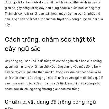
được gọi là Lantanin Alkaloid, chất này khi vào cơ thể sẽ khiến bạn bị
giãn cơ, gây bỏng rát dạ dày, đau bụng hoặc là buồn nôn, chóng mặt.
Thậm chí còn gây ra rối loạn tuần hoàn máu nếu như bạn ăn phải, thế
nên là bạn cần phải hết sức cẩn thận, tuyệt đối không được ăn loại quả
này.
Cách trồng, chăm sóc thật tốt
cây ngũ sắc
Cây bông ngũ sắc khá là dễ trồng và có thể ngắm nhìn hoa của chúng
quanh năm nhưng phải hạn chế việc trồng chúng vào mùa đông bởi vì
cây có độ chịu lạnh khá thấp nên khi trồng cây khá dễ chết hoặc là sẽ
phát triển chậm. Lúc trồng ngũ sắc tốt nhất và việc giâm đạt hiệu quả là
vào mùa xuân hoặc là đầu mùa mưa để tiết kiệm chi phí và công sức
chăm sóc khi chúng đang ở trong giai đoạn mới trồng.
Chuẩn bị vật dụng để trồng bông ngũ