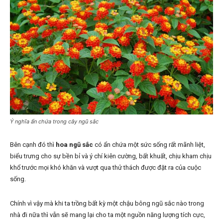
Ý nghĩa ẩn chứa trong cây ngũ sắc
Bên cạnh đó thì
hoa ngũ sắc
có ẩn chứa một sức sống rất mãnh liệt,
biểu trưng cho sự bền bỉ và ý chí kiên cường, bất khuất, chịu kham chịu
khổ trước mọi khó khăn và vượt qua thử thách được đặt ra của cuộc
sống.
Chính vì vậy mà khi ta trồng bất kỳ một chậu bông ngũ sắc nào trong
nhà đi nữa thì vẫn sẽ mang lại cho ta một nguồn năng lượng tích cực,