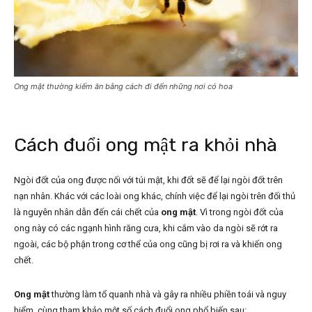
Ong mật thường kiếm ăn bằng cách đi đến những nơi có hoa
Cách đuổi ong mật ra khỏi nhà
Ngòi đốt của ong được nối với túi mật, khi đốt sẽ để lại ngòi đốt trên
nạn nhân. Khác với các loài ong khác, chính việc để lại ngòi trên đối thủ
là nguyên nhân dẫn đến cái chết của
ong mật
. Vì trong ngòi đốt của
ong này có các ngạnh hình răng cưa, khi cắm vào da ngòi sẽ rớt ra
ngoài, các bộ phận trong cơ thể của ong cũng bị rơi ra và khiến ong
chết.
Ong mật
thường làm tổ quanh nhà và gây ra nhiều phiền toái và nguy
hiểm, cùng tham khảo một số cách đuổi ong phổ biến sau: