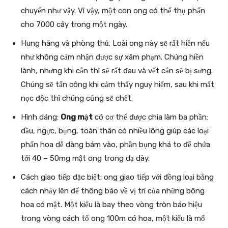
chuyến như vậy. Vì vậy, một con ong có thể thụ phấn
cho 7000 cây trong một ngày.
Hung hăng và phòng thủ. Loài ong này sẽ rất hiền nếu
như không cảm nhận được sự xâm phạm. Chúng hiền
lành, nhưng khi cắn thì sẽ rất đau và vết cắn sẽ bị sưng.
Chúng sẽ tấn công khi cảm thấy nguy hiểm, sau khi mất
nọc độc thì chúng cũng sẽ chết.
Hình dáng:
Ong mật
có cơ thể được chia làm ba phần:
đầu, ngực, bụng, toàn thân có nhiều lông giúp các loại
phấn hoa dễ dàng bám vào, phần bụng khá to để chứa
tới 40 – 50mg mật ong trong dạ dày.
Cách giao tiếp đặc biệt: ong giao tiếp với đồng loại bằng
cách nhảy lên để thông báo về vị trí của những bông
hoa có mật. Một kiểu là bay theo vòng tròn báo hiệu
trong vòng cách tổ ong 100m có hoa, một kiểu là mổ