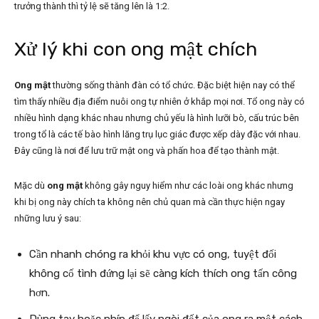
trưởng thành thì tỷ lệ sẽ tăng lên là 1:2.
Xử lý khi con ong mật chích
Ong mật
thường sống thành đàn có tổ chức. Đặc biệt hiện nay có thể
tìm thấy nhiều địa điểm nuôi ong tự nhiên ở khắp mọi nơi. Tổ ong này có
nhiều hình dạng khác nhau nhưng chủ yếu là hình lưỡi bò, cấu trúc bên
trong tổ là các tế bào hình lăng trụ lục giác được xếp dày đặc với nhau.
Đây cũng là nơi để lưu trữ mật ong và phấn hoa để tạo thành mật.
Mặc dù
ong mật
không gây nguy hiểm như các loài ong khác nhưng
khi bị ong này chích ta không nên chủ quan mà cần thực hiện ngay
những lưu ý sau:
Cần nhanh chóng ra khỏi khu vực có ong, tuyệt đối
không cố tình đứng lại sẽ càng kích thích ong tấn công
hơn.
Dùng tay hoặc nhíp để lấy ngòi đốt của ong ra một cách