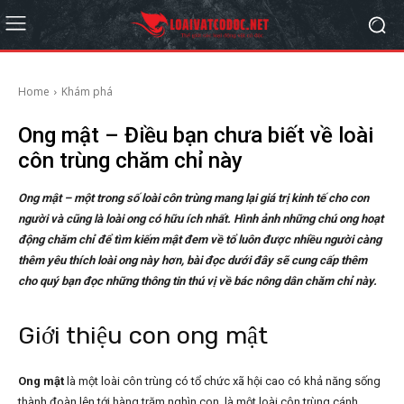
Home
Khám phá
Ong mật – Điều bạn chưa biết về loài
côn trùng chăm chỉ này
Ong mật – một trong số loài côn trùng mang lại giá trị kinh tế cho con
người và cũng là loài ong có hữu ích nhất. Hình ảnh những chú ong hoạt
động chăm chỉ để tìm kiếm mật đem về tổ luôn được nhiều người càng
thêm yêu thích loài ong này hơn, bài đọc dưới đây sẽ cung cấp thêm
cho quý bạn đọc những thông tin thú vị về bác nông dân chăm chỉ này.
Giới thiệu con ong mật
Ong mật
là một loài côn trùng có tổ chức xã hội cao có khả năng sống
thành đoàn lên tới hàng trăm nghìn con, là một loài côn trùng cánh