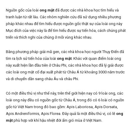
Nguồn gốc của loài
ong mật
đã được các nhà khoa học tìm hiểu và
tranh luận từ rất lâu. Các nhóm nghiên cứu đã sử dụng nhiều phương
pháp khác nhau để tìm hiểu được nguồn gốc thật sự của loài ong này
Mục đích của việc này là để tìm hiểu được sự tiến hóa, cách chúng phát
triển và thích nghi của chúng ở mỗi vùng khác nhau.
Bằng phương pháp giải mã gen, các nhà khoa học người Thụy Điển đã
tìm ra lịch sử tiến hóa của loài
ong mật
. Khác với quan điểm loài ong
này xuất hiện lần đầu tiên ở Châu Phi, các nhà khoa học đã lý giải được
các loài ong mật cổ đại xuất phát từ Châu Á từ khoảng 3000 năm trước
và di chuyển dần sang châu Âu và châu Phi.
Có một điều thú vị như thế này, trên thế giới hiện nay có 9 loài ong, các
loài ong này đều có nguồn gốc từ Châu Á, trong đó có 6 loài có nguồn
gốc từ Việt Nam trong đó bao gồm: Apis Laboriosa, Apis Dorsata,
Apis Andreniformis, Apis Florea. Đây quả là một điều thú vị, có lẽ
ong
mật
phù hợp với khí hậu nhiệt đới ẩm gió mùa ở Việt Nam.