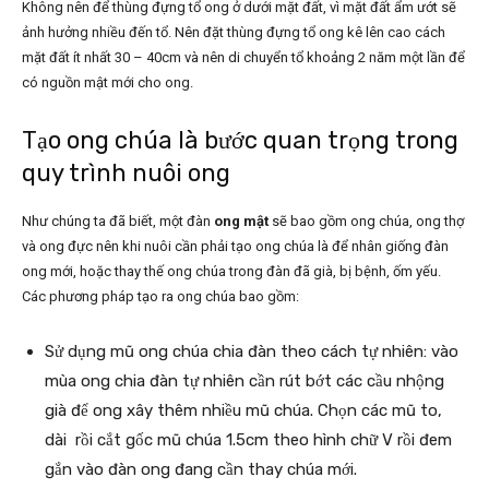
Không nên để thùng đựng tổ ong ở dưới mặt đất, vì mặt đất ẩm ướt sẽ
ảnh hưởng nhiều đến tổ. Nên đặt thùng đựng tổ ong kê lên cao cách
mặt đất ít nhất 30 – 40cm và nên di chuyển tổ khoảng 2 năm một lần để
có nguồn mật mới cho ong.
Tạo ong chúa là bước quan trọng trong
quy trình nuôi ong
Như chúng ta đã biết, một đàn
ong mật
sẽ bao gồm ong chúa, ong thợ
và ong đực nên khi nuôi cần phải tạo ong chúa là để nhân giống đàn
ong mới, hoặc thay thế ong chúa trong đàn đã già, bị bệnh, ốm yếu.
Các phương pháp tạo ra ong chúa bao gồm:
Sử dụng mũ ong chúa chia đàn theo cách tự nhiên: vào
mùa ong chia đàn tự nhiên cần rút bớt các cầu nhộng
già để ong xây thêm nhiều mũ chúa. Chọn các mũ to,
dài rồi cắt gốc mũ chúa 1.5cm theo hình chữ V rồi đem
gắn vào đàn ong đang cần thay chúa mới.