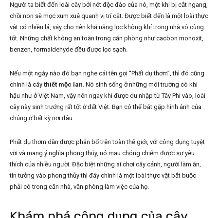
Người ta biết đến loài cây bởi nét độc đáo của nó, một khi bị cắt ngang,
chồi non sẽ mọc xum xuê quanh vị trí cắt. Được biết đến là một loài thực
vật có nhiều lá, vậy cho nên khả năng lọc không khí trong nhà vô cùng
tốt. Những chất không an toàn trong căn phòng như cacbon monoxit,
benzen, formaldehyde đều được lọc sạch.
Nếu một ngày nào đó bạn nghe cái tên gọi “Phất dụ thơm”, thì đó cũng
chính là cây
thiết mộc lan
. Nó sinh sống ở những môi trường có khí
hậu như ở Việt Nam, vậy nên ngay khi được du nhập từ Tây Phi vào, loài
cây này sinh trưởng rất tốt ở đất Việt. Bạn có thể bắt gặp hình ảnh của
chúng ở bất kỳ nơi đâu.
Phất dụ thơm dần được phân bổ trên toàn thế giới, với công dụng tuyệt
vời và mang ý nghĩa phong thủy, nó mau chóng chiếm được sự yêu
thích của nhiều người. Đặc biệt những ai chơi cây cảnh, người làm ăn,
tin tưởng vào phong thủy thì đây chính là một loài thực vật bắt buộc
phải có trong căn nhà, văn phòng làm việc của họ.
Khám phá công dụng của cây