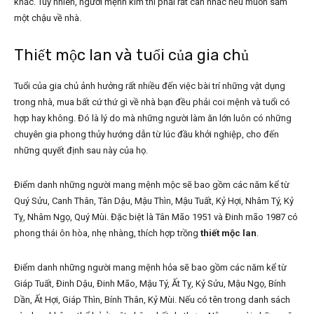
khắc. Tuy nhiên, người mệnh kim thì phải rất cân nhắc nếu muốn sắm
một chậu về nhà.
Thiết mộc lan và tuổi của gia chủ
Tuổi của gia chủ ảnh hưởng rất nhiều đến việc bài trí những vật dụng
trong nhà, mua bất cứ thứ gì về nhà bạn đều phải coi mệnh và tuổi có
hợp hay không. Đó là lý do mà những người làm ăn lớn luôn có những
chuyên gia phong thủy hướng dẫn từ lúc đầu khởi nghiệp, cho đến
những quyết định sau này của họ.
Điểm danh những người mang mệnh mộc sẽ bao gồm các năm kể từ
Quý Sửu, Canh Thân, Tân Dậu, Mậu Thìn, Mậu Tuất, Kỷ Hợi, Nhâm Tý, Kỷ
Tỵ, Nhâm Ngọ, Quý Mùi. Đặc biệt là Tân Mão 1951 và Đinh mão 1987 có
phong thái ôn hòa, nhẹ nhàng, thích hợp trồng
thiết mộc lan
.
Điểm danh những người mang mệnh hỏa sẽ bao gồm các năm kể từ
Giáp Tuất, Đinh Dậu, Đinh Mão, Mậu Tý, Ất Tỵ, Kỷ Sửu, Mậu Ngọ, Bính
Dần, Ất Hợi, Giáp Thìn, Bính Thân, Kỷ Mùi. Nếu có tên trong danh sách