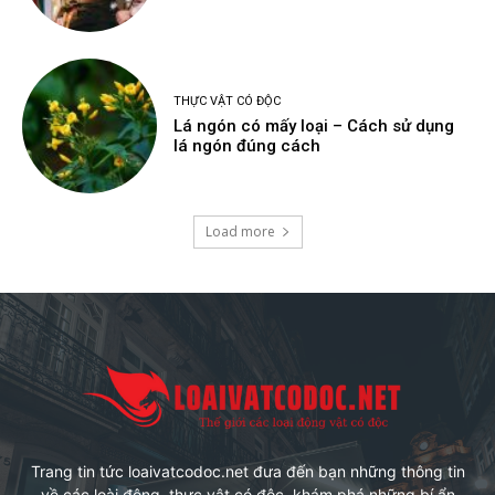
THỰC VẬT CÓ ĐỘC
Lá ngón có mấy loại – Cách sử dụng
lá ngón đúng cách
Load more
Trang tin tức loaivatcodoc.net đưa đến bạn những thông tin
về các loài động ,thực vật có độc, khám phá những bí ẩn