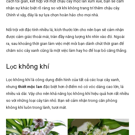
cách tối giản, kết hợp với một chậu cây mộc lan xum xuê, bạn sẽ cảm
nhận sự khác biệt rõ ràng so với khi không trang trí thêm chậu cây.
Chính vì vậy, đây là sự lựa chọn hoàn hảo cho mọi nhà.
Nổi trội với đặc tính nhiều lá, kích thước lớn cho nên bạn sẽ cảm nhận
được cảm giác thoải mái, tràn đầy năng lượng khi nhìn vào đó. Ngoài
ra, sau khoảng thời gian làm việc mệt mỏi bạn dành chút thời gian để
chăm sóc cây xanh cũng là một việc làm hay ho để loại bỏ căng thẳng.
Lọc không khí
Lọc không khí là công dụng điển hình của tất cả các loại cây xanh,
nhưng
thiết mộc lan
đặc biệt hơn ở điểm nó có vóc dáng cao lớn, lá
nhiều và dài. Vậy cho nên khả năng lọc không khí hiệu quả hơn rất nhiều
so với những loại cây tán nhỏ. Bạn sẽ cảm nhận trong căn phòng
không khí luôn trong lành, tươi mát.