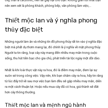
oxy, thải ra cacbonic, nên sẽ gây hại cho bạn. Không gian tốt nhất bạn
nên xem xét là phòng khách, phòng bếp, văn phòng làm việc,…
Thiết mộc lan và ý nghĩa phong
thủy đặc biệt
Những người làm ăn và những tín đồ phong thủy rất tin vào ý nghĩa đặc
biệt mà phất dụ thơm mang lại, đó chính là ý nghĩa về mặt phong thủy.
Người ta tin rằng, loại cây này mang đến nhiều may mắn trong cuộc
sống, thu hút tiền bạc cho gia chủ, phát triển tài lộc ngày một dồi dào.
Nhất là khi loài thực vật này ra hoa, đó là điềm may mắn, đem lại sự
suôn sẻ trong công việc. Vậy nên, khi bạn chăm cây ra hoa, hãy tin rằng
từ lúc đấy trở về sau mọi việc bạn làm đều sẽ gặp nhiều may mắn, diễn
ra một cách thuận lợi. Hoặc nếu mua cây đã có hoa, giá thành sẽ đắt
hơn cây thông thường.
Thiết mộc lan và mệnh ngũ hành