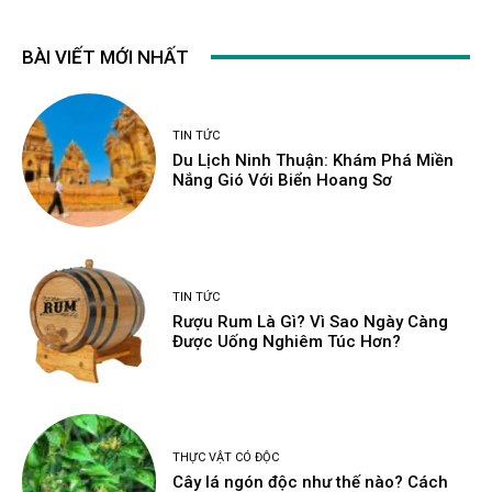
BÀI VIẾT MỚI NHẤT
TIN TỨC
Du Lịch Ninh Thuận: Khám Phá Miền
Nắng Gió Với Biển Hoang Sơ
TIN TỨC
Rượu Rum Là Gì? Vì Sao Ngày Càng
Được Uống Nghiêm Túc Hơn?
THỰC VẬT CÓ ĐỘC
Cây lá ngón độc như thế nào? Cách