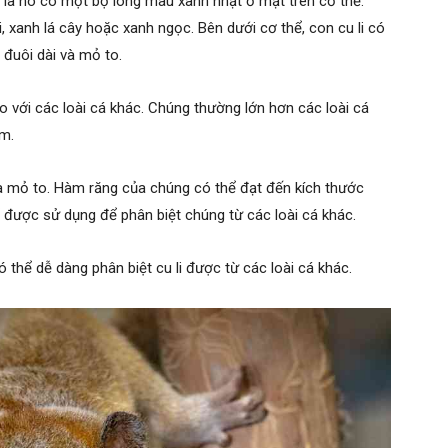
là nó có một bộ lông màu xanh nhạt ở mặt trên cơ thể.
, xanh lá cây hoặc xanh ngọc. Bên dưới cơ thể, con cu li có
 đuôi dài và mỏ to.
o với các loài cá khác. Chúng thường lớn hơn các loài cá
cm.
và mỏ to. Hàm răng của chúng có thể đạt đến kích thước
được sử dụng để phân biệt chúng từ các loài cá khác.
 thể dễ dàng phân biệt cu li được từ các loài cá khác.