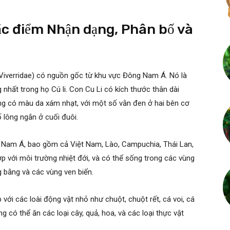
 Đặc điểm Nhận dạng, Phân bố và
 (Viverridae) có nguồn gốc từ khu vực Đông Nam Á. Nó là
hất trong họ Cú li. Con Cu Li có kích thước thân dài
ng có màu da xám nhạt, với một số vằn đen ở hai bên cơ
 lông ngắn ở cuối đuôi.
g Nam Á, bao gồm cả Việt Nam, Lào, Campuchia, Thái Lan,
 với môi trường nhiệt đới, và có thể sống trong các vùng
g bằng và các vùng ven biển.
p với các loài động vật nhỏ như chuột, chuột rết, cá voi, cá
g có thể ăn các loại cây, quả, hoa, và các loại thực vật