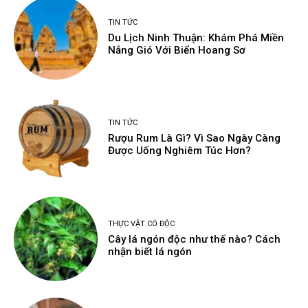
TIN TỨC
Du Lịch Ninh Thuận: Khám Phá Miền
Nắng Gió Với Biển Hoang Sơ
TIN TỨC
Rượu Rum Là Gì? Vì Sao Ngày Càng
Được Uống Nghiêm Túc Hơn?
THỰC VẬT CÓ ĐỘC
Cây lá ngón độc như thế nào? Cách
nhận biết lá ngón