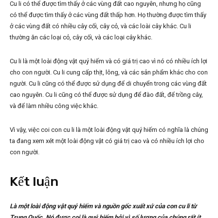
Cu li có thể được tìm thấy ở các vùng đất cao nguyên, nhưng họ cũng
có thể được tìm thấy ở các vùng đất thấp hơn. Họ thường được tìm thấy
ở các vùng đất có nhiều cây cối, cây cỏ, và các loài cây khác. Cu li
thường ăn các loại cỏ, cây cối, và các loại cây khác.
Cu li là một loài động vật quý hiếm và có giá trị cao vì nó có nhiều ích lợi
cho con người. Cu li cung cấp thịt, lông, và các sản phẩm khác cho con
người. Cu li cũng có thể được sử dụng để di chuyển trong các vùng đất
cao nguyên. Cu li cũng có thể được sử dụng để đào đất, để trồng cây,
và để làm nhiều công việc khác.
Vì vậy, việc coi con cu li là một loài động vật quý hiếm có nghĩa là chúng
ta đang xem xét một loài động vật có giá trị cao và có nhiều ích lợi cho
con người.
Kết luận
Là một loài động vật quý hiếm và nguồn gốc xuất xứ của con cu li từ
Trung Quốc. Nó được coi là quý hiếm bởi vì số lượng của chúng rất ít,