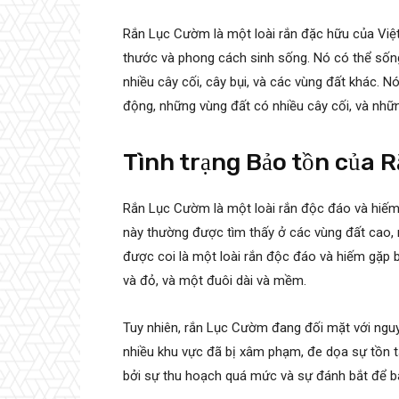
Rắn Lục Cườm là một loài rắn đặc hữu của Việ
thước và phong cách sinh sống. Nó có thể sốn
nhiều cây cối, cây bụi, và các vùng đất khác.
động, những vùng đất có nhiều cây cối, và nhữ
Tình trạng Bảo tồn của 
Rắn Lục Cườm là một loài rắn độc đáo và hiếm
này thường được tìm thấy ở các vùng đất cao,
được coi là một loài rắn độc đáo và hiếm gặp
và đỏ, và một đuôi dài và mềm.
Tuy nhiên, rắn Lục Cườm đang đối mặt với nguy
nhiều khu vực đã bị xâm phạm, đe dọa sự tồn tạ
bởi sự thu hoạch quá mức và sự đánh bắt để bá