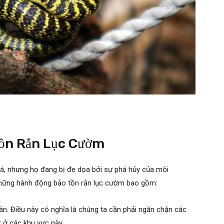
ồn Rắn Lục Cườm
iá, nhưng họ đang bị đe dọa bởi sự phá hủy của môi
. Những hành động bảo tồn rắn lục cườm bao gồm:
àn. Điều này có nghĩa là chúng ta cần phải ngăn chặn các
t ở các khu vực này.