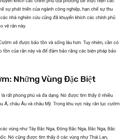
 khuyến khích các chính phủ địa phương để thực hiện các
hế sự phát triển của ngành công nghiệp, hạn chế sự thu
 các nhà nghiên cứu cũng đã khuyến khích các chính phủ
o vệ rắn này.
 Cườm sẽ được bảo tồn và sống lâu hơn. Tuy nhiên, cần có
ảo tồn của rắn này và để đảm bảo rằng các biện pháp bảo
ờm: Những Vùng Đặc Biệt
là rất phong phú và đa dạng. Nó được tìm thấy ở nhiều
âu Á, châu Âu và châu Mỹ. Trong khu vực này, rắn lục cườm
 các vùng như Tây Bắc Nga, Đông Bắc Nga, Bắc Nga, Bắc
Quốc. Nó cũng được tìm thấy ở các vùng như Thái Lan,