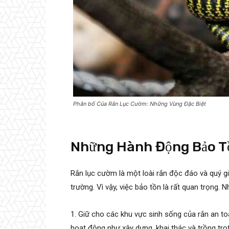
Phân bố Của Rắn Lục Cườm: Những Vùng Đặc Biệt
Những Hành Động Bảo T
Rắn lục cườm là một loài rắn độc đáo và quý g
trường. Vì vậy, việc bảo tồn là rất quan trọng
1. Giữ cho các khu vực sinh sống của rắn an to
hoạt động như xây dựng, khai thác và trồng trọ