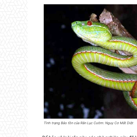
Tình trạng Bảo tồn của Rắn Lục Cườm: Nguy Cơ Mất Diệt