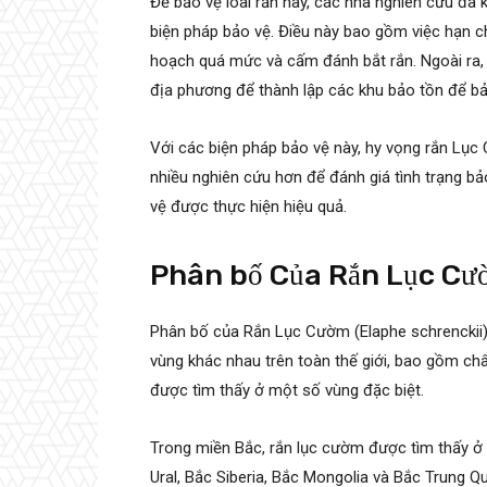
Để bảo vệ loài rắn này, các nhà nghiên cứu đã
biện pháp bảo vệ. Điều này bao gồm việc hạn c
hoạch quá mức và cấm đánh bắt rắn. Ngoài ra,
địa phương để thành lập các khu bảo tồn để bả
Với các biện pháp bảo vệ này, hy vọng rắn Lục
nhiều nghiên cứu hơn để đánh giá tình trạng b
vệ được thực hiện hiệu quả.
Phân bố Của Rắn Lục Cư
Phân bố của Rắn Lục Cườm (Elaphe schrenckii) 
vùng khác nhau trên toàn thế giới, bao gồm ch
được tìm thấy ở một số vùng đặc biệt.
Trong miền Bắc, rắn lục cườm được tìm thấy ở
Ural, Bắc Siberia, Bắc Mongolia và Bắc Trung 