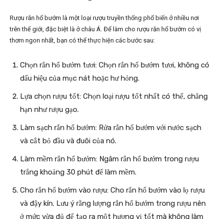
Rượu rắn hổ bướm là một loại rượu truyền thống phổ biến ở nhiều nơi
trên thế giới, đặc biệt là ở châu Á. Để làm cho rượu rắn hổ bướm có vị
thơm ngon nhất, bạn có thể thực hiện các bước sau:
Chọn rắn hổ bướm tươi: Chọn rắn hổ bướm tươi, không có
dấu hiệu của mục nát hoặc hư hỏng.
Lựa chọn rượu tốt: Chọn loại rượu tốt nhất có thể, chẳng
hạn như rượu gạo.
Làm sạch rắn hổ bướm: Rửa rắn hổ bướm với nước sạch
và cắt bỏ đầu và đuôi của nó.
Làm mềm rắn hổ bướm: Ngâm rắn hổ bướm trong rượu
trắng khoảng 30 phút để làm mềm.
Cho rắn hổ bướm vào rượu: Cho rắn hổ bướm vào lọ rượu
và đậy kín. Lưu ý rằng lượng rắn hổ bướm trong rượu nên
ở mức vừa đủ để tạo ra một hương vị tốt mà không làm