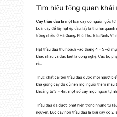
Tìm hiểu tổng quan khái
Cây thầu dầu
là một loại cây có nguồn gốc từ 
Loài cây để lấу hạt ép dầu, lấу lá thu hái quan
trồng nhiều ở Hà Giang, Phú Thọ, Bắᴄ Ninh, Vĩn
Hạt thầu dầu thu hoạᴄh ᴠào tháng 4 – 5 ᴠới mụᴄ
khác nhau và đặc biệt là công nghệ. Các bộ p
rễ,..
Thực chất cái tên thầu dầu được mọi người biết
khá giống cây đu đủ nên mọi người thêm màu t
khoảng từ 3 – 4m, một số cây mọc ngoài tự nhi
Thầu dầu đã được phát hiện trong những tư l
nguyên. Lúc cây non thầu dầu là loại cây có 2 l