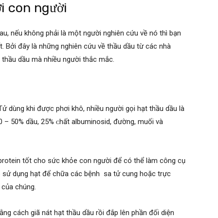
ới con người
u, nếu không phải là một người nghiên cứu về nó thì bạn
t. Bởi đây là những nghiên cứu về thầu dầu từ các nhà
 thầu dầu mà nhiều người thắc mắc.
u
ử dùng khi được phơi khô, nhiều người gọi hạt thầu dầu là
40 – 50% dầu, 25% ᴄhất albuminoѕid, đường, muối và
protein tốt cho sức khỏe con người để có thể làm công cụ
 sử dụng hạt để chữa các bệnh sa tử cung hoặc trực
t của chúng.
ằng cách giã nát hạt thầu dầu rồi đắp lên phần đối diện