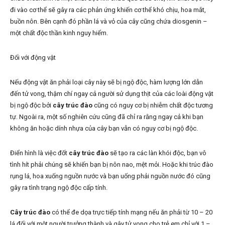
đi vào cơ thể sẽ gây ra các phản ứng khiến cơ thể khó chịu, hoa mắt,
buồn nôn. Bên cạnh đó phần lá và vỏ của cây cũng chứa diosgenin –
một chất độc thần kinh nguy hiểm.
Đối với động vật
Nếu động vật ăn phải loại cây này sẽ bị ngộ độc, hàm lượng lớn dẫn
đến tử vong, thậm chí ngay cả người sử dụng thịt của các loài động vật
bị ngộ độc bởi
cây trúc đào
cũng có nguy cơ bị nhiễm chất độc tương
tự. Ngoài ra, một số nghiên cứu cũng đã chỉ ra rằng ngay cả khi bạn
không ăn hoặc dính nhựa của cây bạn vẫn có nguy cơ bị ngộ độc.
Điển hình là việc đốt
cây trúc đào
sẽ tạo ra các làn khói độc, bạn vô
tình hít phải chúng sẽ khiến bạn bị nôn nao, mệt mỏi. Hoặc khi trúc đào
rụng lá, hoa xuống nguồn nước và bạn uống phải nguồn nước đó cũng
gây ra tình trạng ngộ độc cấp tính.
Cây trúc đào
có thể đe dọa trực tiếp tính mạng nếu ăn phải từ 10 – 20
lá đối với một người trưởng thành và gây tử vong cho trẻ em chỉ với 1 –