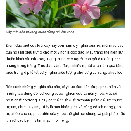
Cây trúc đào thường được trồng để làm cảnh
Điểm đặc biệt của loài cây này còn nằm ở ý nghĩa của nó, mỗi màu sắc
của hoa lại biểu trưng cho một ý nghĩa độc đáo. Màu trắng thể hiện sự
thuần khiết và tinh khôi, tượng trưng cho người con gái dịu dàng, nhẹ
nhàng trong trắng. Trúc đào vàng được nhiều người chọn làm quà tặng,
biếu trong dịp lễ tết với ý nghĩa biểu tượng cho sự giàu sang, phúc lộc.
Bên cạnh những ý nghĩa sâu sắc, cây trúc đào còn được phát hiện với
những tác dụng đối với công cuộc nghiên cứu và nền y học. Một số
hoạt chất có trong lá cây có thể chiết xuất ra thành phần để làm thuốc
trợ tim, chữa suy tim,…đây là một khám phá vô cùng có ích đóng góp
trực tiếp cho sự phát triển của y học thế giới nói chung và giải pháp hữu
ích với các bệnh lý tim mạch nói riêng.