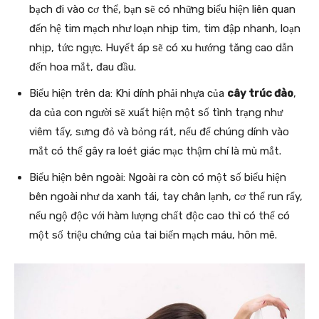
bạch đi vào cơ thể, bạn sẽ có những biểu hiện liên quan
đến hệ tim mạch như loạn nhịp tim, tim đập nhanh, loạn
nhịp, tức ngực. Huyết áp sẽ có xu hướng tăng cao dẫn
đến hoa mắt, đau đầu.
Biểu hiện trên da: Khi dính phải nhựa của
cây trúc đào
,
da của con người sẽ xuất hiện một số tình trạng như
viêm tấy, sưng đỏ và bỏng rát, nếu để chúng dính vào
mắt có thể gây ra loét giác mạc thậm chí là mù mắt.
Biểu hiện bên ngoài: Ngoài ra còn có một số biểu hiện
bên ngoài như da xanh tái, tay chân lạnh, cơ thể run rẩy,
nếu ngộ độc với hàm lượng chất độc cao thì có thể có
một số triệu chứng của tai biến mạch máu, hôn mê.