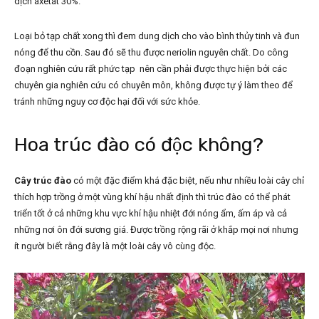
dịch axetat 30%.
Loại bỏ tạp chất xong thì đem dung dịch cho vào bình thủy tinh và đun
nóng để thu cồn. Sau đó sẽ thu được neriolin nguyên chất. Do công
đoạn nghiên cứu rất phức tạp nên cần phải được thực hiện bởi các
chuyên gia nghiên cứu có chuyên môn, không được tự ý làm theo để
tránh những nguy cơ độc hại đối với sức khỏe.
Hoa trúc đào có độc không?
Cây trúc đào
có một đặc điểm khá đặc biệt, nếu như nhiều loài cây chỉ
thích hợp trồng ở một vùng khí hậu nhất định thì trúc đào có thể phát
triển tốt ở cả những khu vực khí hậu nhiệt đới nóng ẩm, ấm áp và cả
những nơi ôn đới sương giá. Được trồng rộng rãi ở khắp mọi nơi nhưng
ít người biết rằng đây là một loài cây vô cùng độc.