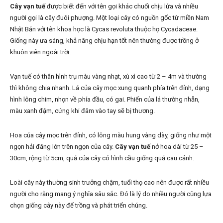
Cây vạn tuế
được biết đến với tên gọi khác chuối chịu lửa và nhiều
người gọi là cây đuôi phượng. Một loại cây có nguồn gốc từ miền Nam
Nhật Bản với tên khoa học là Cycas revoluta thuộc họ Cycadaceae.
Giống này ưa sáng, khả năng chịu hạn tốt nên thường được trồng ở
khuôn viên ngoài trời.
Vạn tuế có thân hình trụ màu vàng nhạt, xù xì cao từ 2 – 4m và thường
thì không chia nhanh. Lá của cây mọc xung quanh phía trên đỉnh, dạng
hình lông chim, nhọn về phía đầu, có gai. Phiến của lá thường nhẵn,
màu xanh đậm, cứng khi đâm vào tay sẽ bị thương.
Hoa của cây mọc trên đỉnh, có lông màu hung vàng dày, giống như một
ngọn hải đăng lớn trên ngọn của cây.
Cây vạn tuế
nở hoa dài từ 25 –
30cm, rộng từ 5cm, quả của cây có hình cầu giống quả cau cảnh.
Loài cây này thường sinh trưởng chậm, tuổi thọ cao nên được rất nhiều
người cho rằng mang ý nghĩa sâu sắc. Đó là lý do nhiều người cũng lựa
chọn giống cây này để trồng và phát triển chúng.