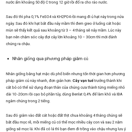
nước ấm khoảng 50 độ C trong 12 giờ rồi đổ ra cho ráo nước.
Sau đó thì pha 0,1% FeSO
4
và KH
2
PO
4
rồi mang đi ủ hạt này trong nửa
ngày. Sau đó khi hạt bắt đầu nảy mầm thì đem gieo ở luống cát hoặc
mùn sẽ thấy kết quả sau khoảng từ 3 – 4 tháng sẽ nảy mầm. Lúc này
bạn nên chăm sóc cây đợi cây lớn khoảng 10 – 30cm thì mới đánh
chúng ra chậu.
Nhân giống qua phương pháp giâm củ
Nhân giống bằng hạt mặc dù phổ biến nhưng tốn thời gian hơn phương
pháp giâm củ này nhanh, đơn giản hơn.
Cây vạn tuế
trưởng thành khi
cắt bỏ có thể sử dụng đoạn thân của chúng cưa thành từng miếng nhỏ
dài 10 -20cm rồi cạo bỏ phần tủy, dùng Benlat 0,4% để làm khô và IBA
ngâm chúng trong 2 tiếng.
Sau đó giâm vào đất cát hoặc đất thịt chua khoảng 4 tháng chúng sẽ
bắt đầu mọc rễ, mỗi miếng củ có thể mọc nhiều cây con và sau 2 năm
giống sẽ mọc lá. Khi đã có lá thì bạn đem đi trồng vào chậu nhưng lưu ý