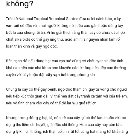
không?
Trên tờ National Tropical Botanical Garden đưa ra lời cảnh báo,
cây
vạn tuế
có độc và , mọi người không nên tiếp xúc gần hoặc dùng tay
bứt lá của chúng rồi ăn. Vì họ giải thích rằng thân cây có chứa các hợp
chất alkaloids có thể gây ung thư, acid amin là nguyên nhân làm rối
loạn thần kinh và gây ngộ độc.
Bên cạnh đó nếu dùng hạt của vạn tuế cũng có chất cycasin độc tính
khá cao nên các nhà khoa học khuyến cáo, không nên tiếp xúc thường
xuyên với cây hoặc đặt
cây vạn tuế
trong phòng kín.
Chúng là cây có thể gây bệnh, ngộ độc thậm chí gây tử vong cho người
nếu tiếp xúc thời gian dài. Vì thế nên đặt cây tránh xa tầm với của trẻ em,
nếu vô tình chạm vào cây có thể để lại hậu quả rất lớn.
Nhưng trong đông y, hạt, lá, nón, rễ của cây lại có thể làm thuốc với tác
dụng thu liễm chỉ huyết, giải độc chỉ thống. Hoa của cây này còn tác
dụng lý khí chỉ thống, ích thận cố tinh rất tốt cùng hạt mang tới khả năng