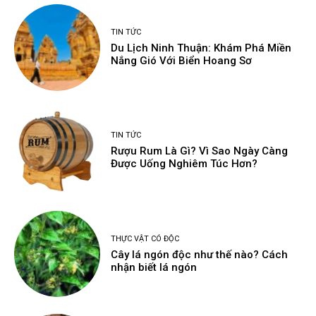
TIN TỨC
Du Lịch Ninh Thuận: Khám Phá Miền
Nắng Gió Với Biển Hoang Sơ
TIN TỨC
Rượu Rum Là Gì? Vì Sao Ngày Càng
Được Uống Nghiêm Túc Hơn?
THỰC VẬT CÓ ĐỘC
Cây lá ngón độc như thế nào? Cách
nhận biết lá ngón