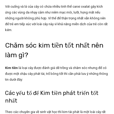
Với cuống và lá của cây có chứa nhiều tinh thể canxi oxalat gây kích
ứng các vùng da nhạy cảm như niêm mạc môi, lưỡi, họng mắt nếu
những người không phù hợp. Vì thế để thận trọng nhất vẫn không nên
để trẻ em tiếp xúc với loài cây này vì khả năng miễn dịch của trẻ còn rất
kém.
Chăm sóc kim tiền tốt nhất nên
làm gì?
Kim tiền
là loại cây được đánh giá dễ trồng và chăm sóc nhưng để có
được một chậu cây phát tài, trổ bông tốt thì cần phải lưu ý những thông
tin dưới đây:
Các yếu tố để Kim tiền phát triển tốt
nhất
Theo các chuyên gia về sinh vật học thì kim tài phát là một loài cây rất