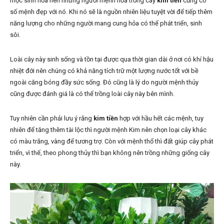
mộc sinh hỏa nên những người mệnh hỏa trồng cây
kim tiền
cũng có
số mệnh đẹp với nó. Khi nó sẽ là nguồn nhiên liệu tuyệt vời để tiếp thêm
năng lượng cho những người mang cung hỏa có thể phát triển, sinh
sôi.
Loài cây này sinh sống và tồn tại được qua thời gian dài ở nơi có khí hậu
nhiệt đới nên chúng có khả năng tích trữ một lượng nước tốt với bề
ngoài căng bóng đầy sức sống. Đó cũng là lý do người mệnh thủy
cũng được đánh giá là có thể trồng loài cây này bên mình.
Tuy nhiên cần phải lưu ý rằng
kim tiền
hợp với hầu hết các mệnh, tuy
nhiên để tăng thêm tài lộc thì người mệnh Kim nên chọn loại cây khác
có màu trắng, vàng để tương trợ. Còn với mệnh thổ thì đất giúp cây phát
triển, vì thế, theo phong thủy thì bạn không nên trồng những giống cây
này.