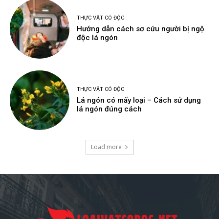
THỰC VẬT CÓ ĐỘC
Hướng dẫn cách sơ cứu người bị ngộ
độc lá ngón
THỰC VẬT CÓ ĐỘC
Lá ngón có mấy loại – Cách sử dụng
lá ngón đúng cách
Load more