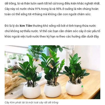
dễ trồng, lá và thân luôn xanh tốt kể cả trong điều kiện khắc nghiệt nhất.
Cây này có nước chứa 91% trong lá và 95% ở cuống lá nên chúng hoàn
toàn có thể sống tới 4 tháng mà không cần con người chăm sóc.
Đó là lý do
kim Tiền
thường khó sống nổi bởi vì tình trạng thừa nước
chứ không sợ thiếu nước. Vì thế các bạn cần chăm sóc cây ở các yếu tố
khác ngoài việc tưới nước theo kỳ hạn ra theo các hướng dẫn dưới đây.
Cây Kim phát tài là một loài cây rất dễ trồng