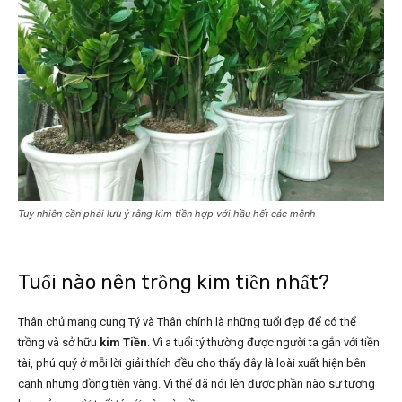
Tuy nhiên cần phải lưu ý rằng kim tiền hợp với hầu hết các mệnh
Tuổi nào nên trồng kim tiền nhất?
Thân chủ mang cung Tý và Thân chính là những tuổi đẹp để có thể
trồng và sở hữu
kim Tiền
. Vì a tuổi tý thường được người ta gắn với tiền
tài, phú quý ở mỗi lời giải thích đều cho thấy đây là loài xuất hiện bên
cạnh nhưng đồng tiền vàng. Vì thế đã nói lên được phần nào sự tương