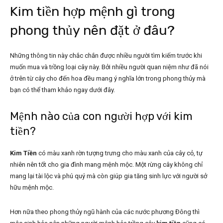
Kim tiền hợp mệnh gì trong
phong thủy nên đặt ở đâu?
Những thông tin này chắc chắn được nhiều người tìm kiếm trước khi
muốn mua và trồng loại cây này. Bởi nhiều người quan niệm như đã nói
ở trên từ cây cho đến hoa đều mang ý nghĩa lớn trong phong thủy mà
bạn có thể tham khảo ngay dưới đây.
Mệnh nào của con người hợp với kim
tiền?
Kim Tiền
có màu xanh rờn tượng trưng cho màu xanh của cây cỏ, tự
nhiên nên tốt cho gia đình mang mệnh mộc. Một rừng cây không chỉ
mang lại tài lộc và phú quý mà còn giúp gia tăng sinh lực với người sở
hữu mệnh mộc.
Hơn nữa theo phong thủy ngũ hành của các nước phương Đông thì