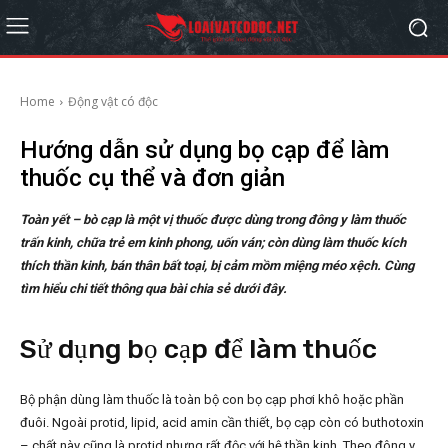
Home
Động vật có độc
Hướng dẫn sử dụng bọ cạp để làm
thuốc cụ thể và đơn giản
Toàn yết – bò cạp là một vị thuốc được dùng trong đông y làm thuốc
trấn kinh, chữa trẻ em kinh phong, uốn ván; còn dùng làm thuốc kích
thích thần kinh, bán thân bất toại, bị cảm mồm miệng méo xệch. Cùng
tìm hiểu chi tiết thông qua bài chia sẻ dưới đây.
Sử dụng bọ cạp để làm thuốc
Bộ phận dùng làm thuốc là toàn bộ con bọ cạp phơi khô hoặc phần
đuôi. Ngoài protid, lipid, acid amin cần thiết, bọ cạp còn có buthotoxin
– chất này cũng là protid nhưng rất độc với hệ thần kinh. Theo đông y,