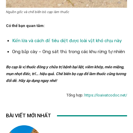
Nguồn gốc và chế biến bò cạp làm thuốc
Có thể bạn quan tâm:
Kiến lửa và cách để tiêu diệt được loài vật khó chịu này
Ong bắp cày – Ong sát thủ trong các khu rừng tự nhiên
Bọ cạp là vị thuốc đông y chữa trị bệnh bại liệt, viêm khớp, méo miệng,
mụn nhọt điếc, trĩ… hiệu quả. Chế biến bọ cạp để làm thuốc cũng tương
đối dễ. Hãy áp dụng ngay nhé!
Tổng hợp:
https://loaivatcodoc.net/
BÀI VIẾT MỚI NHẤT