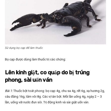
Sử dụng bọ cạp để làm thuốc
Bọ cạp được dùng làm thuốc trị các chứng:
Lên kinh giật, co quắp do bị trúng
phong, sài uốn ván
Bài 1:
Thuốc bột toát phong: bọ cạp 4g, chu sa 4g, rết 6g, xạ hương 2g,
câu đằng 16g, tằm vôi 8g. Các vị tán bột. Mỗi lần uống 4g, ngày 2 – 3
lần, uống với nước đun sôi. Trị động kinh và sài giật uốn ván.