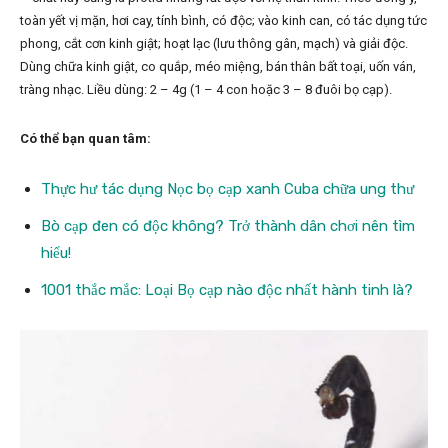
toàn yết vị mặn, hơi cay, tính bình, có độc; vào kinh can, có tác dụng tức
phong, cắt cơn kinh giật; hoạt lạc (lưu thông gân, mạch) và giải độc.
Dùng chữa kinh giật, co quắp, méo miệng, bán thân bất toại, uốn ván,
tràng nhạc. Liều dùng: 2 – 4g (1 – 4 con hoặc 3 – 8 đuôi bọ cạp).
Có thể bạn quan tâm:
Thực hư tác dụng Nọc bọ cạp xanh Cuba chữa ung thư
Bò cạp đen có độc không? Trở thành dân chơi nên tìm
hiểu!
1001 thắc mắc: Loại Bọ cạp nào độc nhất hành tinh là?