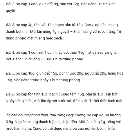
Bài 2:
bọ cạp 1 con, giun đất 8g, tằm vôi 12g. Sắc uống. Trị trẻ kinh
quyết.
Bài 3:
bọ cạp 4g, tằm vôi 12g, bạch phụ tử 12g. Các vị nghiền chung
thành bột mịn. Mỗi lần uống 4g, ngày 2 – 3 lần, uống với rượu trắng. Trị
trúng phong mắt miệng méo xệch.
Bài 4:
bọ cạp 1 con, rết 1 con, thấu cốt thảo 15g. Tất cả sao vàng tán
bột. Cách 6 giờ uống 7 – 8g. Chữa trúng phong.
Bài 5:
bọ cạp 10g, giun đất 15g, xích thược 20g, ngưu tất 20g, hồng hoa
15g. Sắc uống trong ngày. Chữa trúng phong.
Bài 6:
bọ cạp tồn tính 15g, bạch cương tằm 15g, phụ tử 15g. Tán bột.
Ngày uống 3 lần, mỗi lần 5g với nước sôi để nguội. Trị liệt thần kinh mặt.
Trị các chứng phong thấp, đau cứng khớp xương:
bọ cạp 4g, xạ hương
0,8g. Nghiền chung thành bột mịn, trộn đều. Mỗi lần uống 2g, uống với
rượu hâm nóng. Cũng có thể dùng riêng bọ cạp nghiền bột, mỗi lần