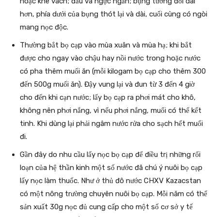
hoặc khe vách; đầu và ngực ngắn; bụng tương đối dài
hơn, phía dưới của bụng thót lại và dài, cuối cùng có ngòi
mang nọc độc.
Thường bắt bọ cạp vào mùa xuân và mùa hạ; khi bắt
được cho ngay vào chậu hay nồi nước trong hoặc nước
có pha thêm muối ăn (mỗi kilogam bọ cạp cho thêm 300
đến 500g muối ăn). Đậy vung lại và đun từ 3 đến 4 giờ
cho đến khi cạn nước; lấy bọ cạp ra phơi mát cho khô,
không nên phơi nắng, vì nếu phơi nắng, muối có thể kết
tinh. Khi dùng lại phải ngâm nước rửa cho sạch hết muối
đi.
Gần đây do nhu cầu lấy nọc bọ cạp để điều trị những rối
loạn của hệ thần kinh một số nước đã chú ý nuôi bọ cạp
lấy nọc làm thuốc. Như ở thủ đô nước CHXV Kazacstan
có một nông trường chuyên nuôi bọ cạp. Mỗi năm có thể
sản xuất 30g nọc đủ cung cấp cho một số cơ sở y tế