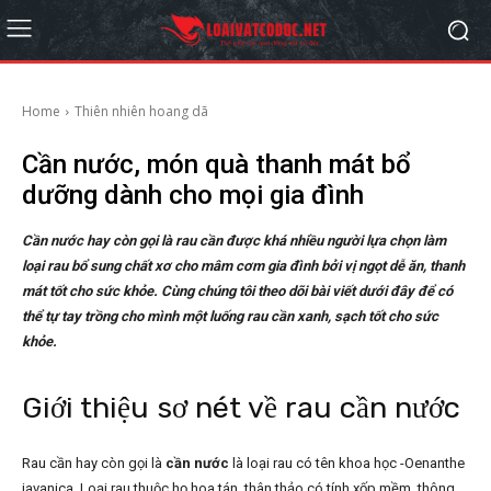
Home
Thiên nhiên hoang dã
Cần nước, món quà thanh mát bổ
dưỡng dành cho mọi gia đình
Cần nước hay còn gọi là rau cần được khá nhiều người lựa chọn làm
loại rau bổ sung chất xơ cho mâm cơm gia đình bởi vị ngọt dễ ăn, thanh
mát tốt cho sức khỏe. Cùng chúng tôi theo dõi bài viết dưới đây để có
thể tự tay trồng cho mình một luống rau cần xanh, sạch tốt cho sức
khỏe.
Giới thiệu sơ nét về rau cần nước
Rau cần hay còn gọi là
cần nước
là loại rau có tên khoa học -Oenanthe
javanica. Loại rau thuộc họ hoa tán, thân thảo có tính xốp mềm, thông