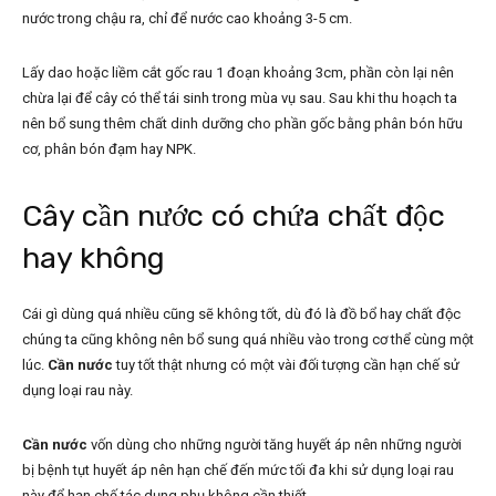
nước trong chậu ra, chỉ để nước cao khoảng 3-5 cm.
Lấy dao hoặc liềm cắt gốc rau 1 đoạn khoảng 3cm, phần còn lại nên
chừa lại để cây có thể tái sinh trong mùa vụ sau. Sau khi thu hoạch ta
nên bổ sung thêm chất dinh dưỡng cho phần gốc bằng phân bón hữu
cơ, phân bón đạm hay NPK.
Cây cần nước có chứa chất độc
hay không
Cái gì dùng quá nhiều cũng sẽ không tốt, dù đó là đồ bổ hay chất độc
chúng ta cũng không nên bổ sung quá nhiều vào trong cơ thể cùng một
lúc.
Cần nước
tuy tốt thật nhưng có một vài đối tượng cần hạn chế sử
dụng loại rau này.
Cần nước
vốn dùng cho những người tăng huyết áp nên những người
bị bệnh tụt huyết áp nên hạn chế đến mức tối đa khi sử dụng loại rau
này để hạn chế tác dụng phụ không cần thiết.