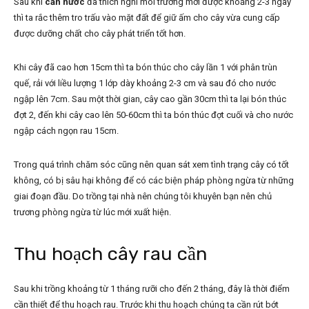
Sau khi
cần nước
đã thích nghi môi trường mới được khoảng 2-3 ngày
thì ta rắc thêm tro trấu vào mặt đất để giữ ấm cho cây vừa cung cấp
được dưỡng chất cho cây phát triển tốt hơn.
Khi cây đã cao hơn 15cm thì ta bón thúc cho cây lần 1 với phân trùn
quế, rải với liều lượng 1 lớp dày khoảng 2-3 cm và sau đó cho nước
ngập lên 7cm. Sau một thời gian, cây cao gần 30cm thì ta lại bón thúc
đợt 2, đến khi cây cao lên 50-60cm thì ta bón thúc đợt cuối và cho nước
ngập cách ngọn rau 15cm.
Trong quá trình chăm sóc cũng nên quan sát xem tình trạng cây có tốt
không, có bị sâu hại không để có các biện pháp phòng ngừa từ những
giai đoạn đầu. Do trồng tại nhà nên chúng tôi khuyên bạn nên chủ
trương phòng ngừa từ lúc mới xuất hiện.
Thu hoạch cây rau cần
Sau khi trồng khoảng từ 1 tháng rưỡi cho đến 2 tháng, đây là thời điểm
cần thiết để thu hoạch rau. Trước khi thu hoạch chúng ta cần rút bớt