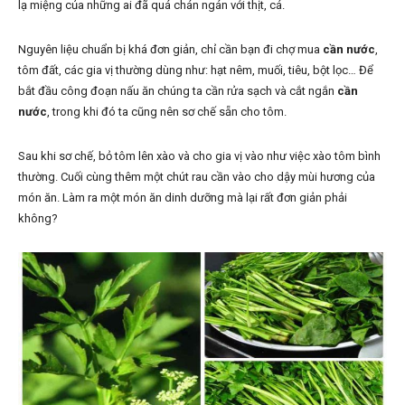
lạ miệng của những ai đã quá chán ngán với thịt, cá.
Nguyên liệu chuẩn bị khá đơn giản, chỉ cần bạn đi chợ mua
cần nước
,
tôm đất, các gia vị thường dùng như: hạt nêm, muối, tiêu, bột lọc… Để
bắt đầu công đoạn nấu ăn chúng ta cần rửa sạch và cắt ngắn
cần
nước
, trong khi đó ta cũng nên sơ chế sẵn cho tôm.
Sau khi sơ chế, bỏ tôm lên xào và cho gia vị vào như việc xào tôm bình
thường. Cuối cùng thêm một chút rau cần vào cho dậy mùi hương của
món ăn. Làm ra một món ăn dinh dưỡng mà lại rất đơn giản phải
không?