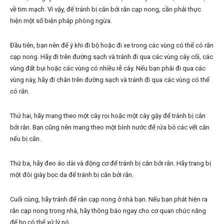
về tim mạch. Vì vậy, để tránh bị cắn bởi rắn cạp nong, cần phải thực
hiện một số biện pháp phòng ngừa.
Đầu tiên, bạn nên để ý khi đi bộ hoặc đi xe trong các vùng có thể có rắn
cạp nong. Hãy đi trên đường sạch và tránh đi qua các vùng cây cối, các
vùng đất bụi hoặc các vùng có nhiều rễ cây. Nếu bạn phải đi qua các
vùng này, hãy đi chân trên đường sạch và tránh đi qua các vùng có thể
có rắn.
Thứ hai, hãy mang theo một cây roi hoặc một cây gậy để tránh bị cắn
bởi rắn. Bạn cũng nên mang theo một bình nước để rửa bỏ các vết cắn
nếu bị cắn.
Thứ ba, hãy đeo áo dài và động cơ để tránh bị cắn bởi rắn. Hãy trang bị
một đôi giày bọc da để tránh bị cắn bởi rắn.
Cuối cùng, hãy tránh để rắn cạp nong ở nhà bạn. Nếu bạn phát hiện ra
rắn cạp nong trong nhà, hãy thông báo ngay cho cơ quan chức năng
để họ có thể xử lý nó.