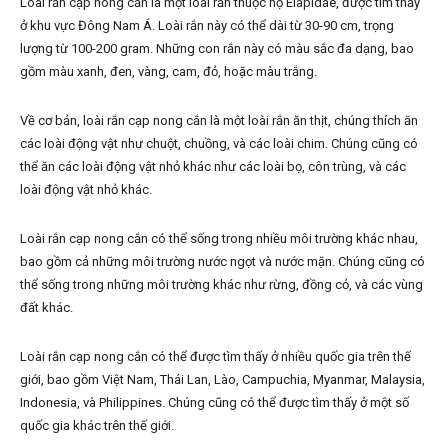
Loài rắn cạp nong cắn là một loài rắn thuộc họ Elapidae, được tìm thấy
ở khu vực Đông Nam Á. Loài rắn này có thể dài từ 30-90 cm, trọng
lượng từ 100-200 gram. Những con rắn này có màu sắc đa dạng, bao
gồm màu xanh, đen, vàng, cam, đỏ, hoặc màu trắng.
Về cơ bản, loài rắn cạp nong cắn là một loài rắn ăn thịt, chúng thích ăn
các loài động vật như chuột, chuồng, và các loài chim. Chúng cũng có
thể ăn các loài động vật nhỏ khác như các loài bọ, côn trùng, và các
loài động vật nhỏ khác.
Loài rắn cạp nong cắn có thể sống trong nhiều môi trường khác nhau,
bao gồm cả những môi trường nước ngọt và nước mặn. Chúng cũng có
thể sống trong những môi trường khác như rừng, đồng cỏ, và các vùng
đất khác.
Loài rắn cạp nong cắn có thể được tìm thấy ở nhiều quốc gia trên thế
giới, bao gồm Việt Nam, Thái Lan, Lào, Campuchia, Myanmar, Malaysia,
Indonesia, và Philippines. Chúng cũng có thể được tìm thấy ở một số
quốc gia khác trên thế giới.