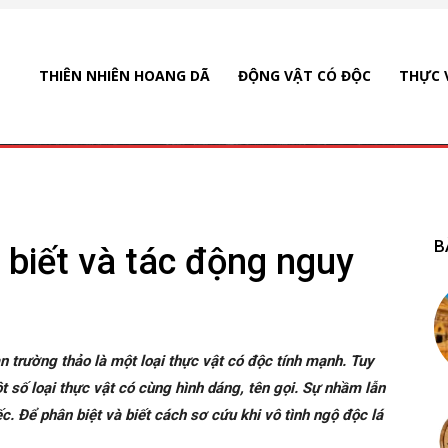
THIÊN NHIÊN HOANG DÃ
ĐỘNG VẬT CÓ ĐỘC
THỰC 
B
 biết và tác động nguy
n trường thảo là một loại thực vật có độc tính mạnh. Tuy
t số loại thực vật có cùng hình dáng, tên gọi. Sự nhầm lẫn
. Để phân biệt và biết cách sơ cứu khi vô tình ngộ độc lá