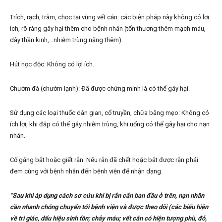
Trích, rạch, trâm, chọc tại vùng vết cắn: các biện pháp này không có lợi
ích, rõ ràng gây hại thêm cho bệnh nhân (tổn thương thêm mạch máu,
dây thần kinh,…nhiễm trùng nặng thêm).
Hút nọc độc: Không có lợi ích.
Chườm đá (chườm lạnh): Đã được chứng minh là có thể gây hại.
Sử dụng các loại thuốc dân gian, cổ truyền, chữa bằng mẹo: Không có
ích lợi, khi đắp có thể gây nhiễm trùng, khi uống có thể gây hại cho nạn
nhân.
Cố gắng bắt hoặc giết rắn: Nếu rắn đã chết hoặc bắt được rắn phải
đem cùng với bệnh nhân đến bệnh viện để nhận dạng.
“Sau khi áp dụng cách sơ cứu khi bị rắn cắn ban đầu ở trên, nạn nhân
cần nhanh chóng chuyển tới bệnh viện và được theo dõi (các biểu hiện
về tri giác, dấu hiệu sinh tồn; chảy máu; vết cắn có hiện tượng phù, đỏ,