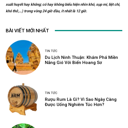
xuất huyết hay không; có hay không biểu hiện nhìn khó, sụp mi, liệt chi,
khó thở,…) trong vòng 24 giờ đầu, ít nhất là 12 giờ.
BÀI VIẾT MỚI NHẤT
TIN TỨC
Du Lịch Ninh Thuận: Khám Phá Miền
Nắng Gió Với Biển Hoang Sơ
TIN TỨC
Rượu Rum Là Gì? Vì Sao Ngày Càng
Được Uống Nghiêm Túc Hơn?