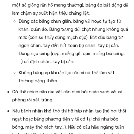
một số giống rắn hổ mang thường), băng ép bất động để
làm chậm sự xuất hiện triệu chứng liệt.
Dùng các băng chun giãn, băng vải hoặc tự tạo từ
khăn, quần áo. Băng tương đối chặt nhưng không quá
mức (còn sờ thấy động mạch đập). Bắt đầu băng từ
ngón chân, tay đến hết toàn bộ chân, tay bị cắn.
Dùng nẹp cứng (nẹp, miếng gỗ, que, miếng bìa cứng,
…) cố định chân, tay bị cắn.
Không băng ép khi rắn lục cắn vì có thể làm vết
thương nặng thêm.
Có thể chích nặn rửa vết cắn dưới bòi nước sạch với xà
phòng rồi sát trùng.
Nếu bệnh nhân khó thở thì hô hấp nhân tạo (hà hơi thổi
ngạt hoặc bằng phương tiện y tế có tại chỗ như bóp
bóng, máy thở xách tay,..). Nếu có dấu hiệu ngừng tuần