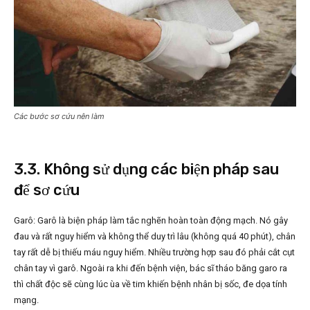
Các bước sơ cứu nên làm
3.3. Không sử dụng các biện pháp sau
để sơ cứu
Garô: Garô là biện pháp làm tắc nghẽn hoàn toàn động mạch. Nó gây
đau và rất nguy hiểm và không thể duy trì lâu (không quá 40 phút), chân
tay rất dễ bị thiếu máu nguy hiểm. Nhiều trường hợp sau đó phải cắt cụt
chân tay vì garô. Ngoài ra khi đến bệnh viện, bác sĩ tháo băng garo ra
thì chất độc sẽ cùng lúc ùa về tim khiến bệnh nhân bị sốc, đe dọa tính
mạng.