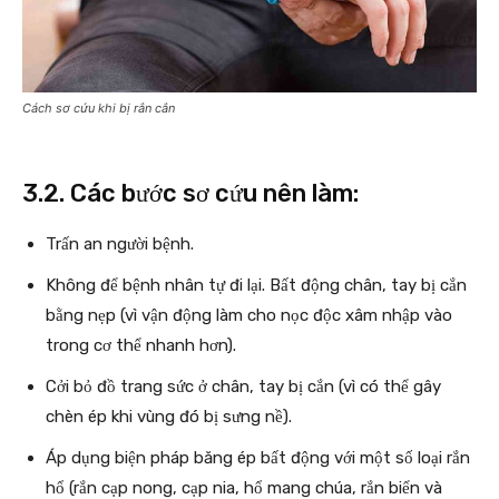
Cách sơ cứu khi bị rắn cắn
3.2. Các bước sơ cứu nên làm:
Trấn an người bệnh.
Không để bệnh nhân tự đi lại. Bất động chân, tay bị cắn
bằng nẹp (vì vận động làm cho nọc độc xâm nhập vào
trong cơ thể nhanh hơn).
Cởi bỏ đồ trang sức ở chân, tay bị cắn (vì có thể gây
chèn ép khi vùng đó bị sưng nề).
Áp dụng biện pháp băng ép bất động với một số loại rắn
hổ (rắn cạp nong, cạp nia, hổ mang chúa, rắn biển và