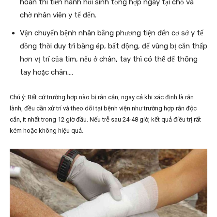
hoàn thì tiến hành hồi sinh tổng hợp ngay tại chỗ và
chờ nhân viên y tế đến.
Vận chuyển bệnh nhân bằng phương tiện đến cơ sở y tế
đồng thời duy trì băng ép, bất động, để vùng bị cắn thấp
hơn vị trí của tim, nếu ở chân, tay thì có thể để thõng
tay hoặc chân.…
Chú ý: Bất cứ trường hợp nào bị rắn cắn, ngay cả khi xác định là rắn
lành, đều cần xử trí và theo dõi tại bệnh viện như trường hợp rắn độc
cắn, ít nhất trong 12 giờ đầu. Nếu trễ sau 24-48 giờ, kết quả điều trị rất
kém hoặc không hiệu quả.