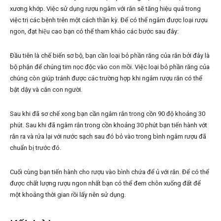
xương khớp. Việc sử dụng rượu ngâm với rắn sẽ tăng hiệu quả trong
việc trị các bệnh trên một cách thần kỳ. Để có thể ngâm được loại rượu
ngon, đạt hiệu cao bạn có thể tham khảo các bước sau đây:
Đầu tiên là chế biến sơ bộ, bạn cần loại bỏ phần răng của rắn bởi đây là
bộ phận để chúng tim nọc độc vào con mồi. Việc loại bỏ phần răng của
chúng còn giúp tránh được các trường hợp khi ngâm rượu rắn có thể
bật dậy và cắn con người.
Sau khi đã sơ chế xong bạn cần ngâm rắn trong cồn 90 độ khoảng 30
phút. Sau khi đã ngâm rắn trong cồn khoảng 30 phút bạn tiến hành vớt
rắn ra và rửa lại với nước sạch sau đó bỏ vào trong bình ngâm rượu đã
chuẩn bị trước đó.
Cuối cùng bạn tiến hành cho rượu vào bình chứa để ủ với rắn. Để có thể
được chất lượng rượu ngon nhất bạn có thể đem chôn xuống đất để
một khoảng thời gian rồi lấy nên sử dụng.