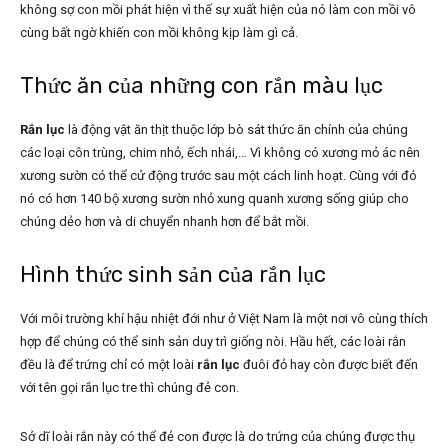
không sợ con mồi phát hiện vì thế sự xuất hiện của nó làm con mồi vô
cùng bất ngờ khiến con mồi không kịp làm gì cả.
Thức ăn của những con rắn màu lục
Rắn lục
là động vật ăn thịt thuộc lớp bò sát thức ăn chính của chúng
các loại côn trùng, chim nhỏ, ếch nhái,… Vì không có xương mỏ ác nên
xương sườn có thể cử động trước sau một cách linh hoạt. Cùng với đó
nó có hơn 140 bộ xương sườn nhỏ xung quanh xương sống giúp cho
chúng dẻo hơn và di chuyển nhanh hơn để bắt mồi.
Hình thức sinh sản của rắn lục
Với môi trường khí hậu nhiệt đới như ở Việt Nam là một nơi vô cùng thích
hợp để chúng có thể sinh sản duy trì giống nòi. Hầu hết, các loài rắn
đều là để trứng chỉ có một loài
rắn lục
đuôi đỏ hay còn được biết đến
với tên gọi rắn lục tre thì chúng đẻ con.
Sở dĩ loài rắn này có thể đẻ con được là do trứng của chúng được thụ