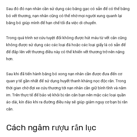
Sau đó đó nạn nhân cần sử dụng các băng gạc có sẵn để có thể băng
bó vết thương, nạn nhân cũng có thể nhờ mọi người xung quanh lại
băng bó giúp mình để hạn chế tối đa việc di chuyển.
Trong quá trình sơ cứu tuyệt đối không được hút máu từ vết cắn cũng
không được sử dụng các các loại đá hoặc các loại giấy lá có sẵn để
để đắp lên vết thương điều này có thể khiến vết thương trở nên nặng
hơn.
Sau khi đã tiến hành băng bó xong nạn nhân cần được đưa đến cơ
quan y tế gần nhất để sử dụng huyết thanh kháng nọc độc rắn. Trong
thời gian chờ đợi xe cứu thương tới nạn nhân cần giữ bình tĩnh và nằm
im. Trên thực tế để bảo vệ khỏi bị rắn cắn bạn nên mặc các loại quần
áo dài, kín đáo khi ra đường điều này sẽ giúp giảm nguy cơ bạn bị rắn
cắn.
Cách ngâm rượu rắn lục