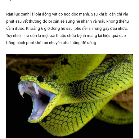
Rắn lục
xanh là loài động vật có nọc độc mạnh. Sau khi bị cắn chỉ vài
phút sau vết thương do bị cắn sẽ sưng nề nhanh và máu không thể tự
cầm được. Khoảng 6 giờ đồng hồ sau, phù nề lan rộng gây đau nhức.
Tuy nhiên, nó còn là một bài thuốc chữa bệnh mang lại hiệu quả cao
bằng cách phơi khô tán nhuyễn pha loãng để uống.