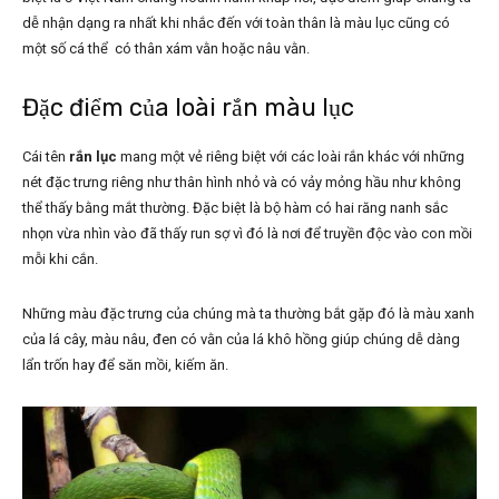
dễ nhận dạng ra nhất khi nhắc đến với toàn thân là màu lục cũng có
một số cá thể có thân xám vằn hoặc nâu vằn.
Đặc điểm của loài rắn màu lục
Cái tên
rắn lục
mang một vẻ riêng biệt với các loài rắn khác với những
nét đặc trưng riêng như thân hình nhỏ và có vảy mỏng hầu như không
thể thấy bằng mắt thường. Đặc biệt là bộ hàm có hai răng nanh sắc
nhọn vừa nhìn vào đã thấy run sợ vì đó là nơi để truyền độc vào con mồi
mỗi khi cắn.
Những màu đặc trưng của chúng mà ta thường bắt gặp đó là màu xanh
của lá cây, màu nâu, đen có vằn của lá khô hồng giúp chúng dễ dàng
lẩn trốn hay để săn mồi, kiếm ăn.