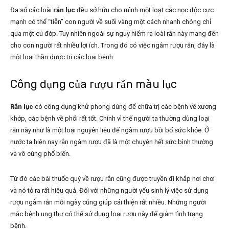
Đa số các loài
rắn lục
đều sở hữu cho mình một loạt các nọc độc cực
mạnh có thể “tiễn” con người về suối vàng một cách nhanh chóng chỉ
qua một cú đớp. Tuy nhiên ngoài sự nguy hiểm ra loài rắn này mang đến
cho con người rất nhiều lợi ích. Trong đó có việc ngâm rượu rắn, đây là
một loại thần dược trị các loại bệnh.
Công dụng của rượu rắn màu lục
Rắn lục
có công dụng khử phong dùng để chữa trị các bệnh về xương
khớp, các bệnh về phổi rất tốt. Chính vì thế người ta thường dùng loại
rắn này như là một loại nguyên liệu để ngâm rượu bồi bổ sức khỏe. Ở
nước ta hiện nay rắn ngâm rượu đã là một chuyện hết sức bình thường
và vô cùng phổ biến.
Từ đó các bài thuốc quý về rượu rắn cũng được truyền đi khắp nơi chơi
và nó tỏ ra rất hiệu quả. Đối với những người yếu sinh lý việc sử dụng
rượu ngâm rắn mỗi ngày cũng giúp cải thiện rất nhiều. Những người
mắc bệnh ung thư có thể sử dụng loại rượu này để giảm tình trạng
bệnh.