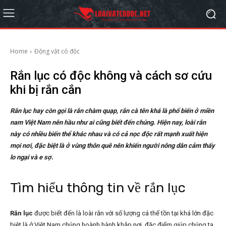
Home
Động vật có độc
Rắn lục có độc không và cách sơ cứu
khi bị rắn cắn
Rắn lục hay còn gọi là rắn chàm quạp, rắn cà tên khá là phổ biến ở miền
nam Việt Nam nên hầu như ai cũng biết đến chúng. Hiện nay, loài rắn
này có nhiều biến thể khác nhau và có cả nọc độc rất mạnh xuất hiện
mọi nơi, đặc biệt là ở vùng thôn quê nên khiến người nông dân cảm thấy
lo ngại và e sợ.
Tìm hiểu thông tin về rắn lục
Rắn lục
được biết đến là loài rắn với số lượng cá thể tồn tại khá lớn đặc
biệt là ở Việt Nam chúng hoành hành khắp nơi, đặc điểm giúp chúng ta