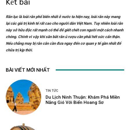
Kết bài
Rắn lục là loài rắn phổ biến nhất ở nước ta hiện nay, loài rắn này mang
lại các giá trị kinh tế rất cao cho người dân Việt Nam. Tuy nhiên loài rắn
này sở hữu độc rất mạnh có thể để giết chết con người một cách nhanh
chóng. Chính vì vậy khi săn bắt rắn ủ rượu cần phải hết sức cẩn thận.
Nếu chẳng may bị rắn cắn cần đưa ngay đến cơ quan y tế gần nhất để
chữa trị kịp thời.
BÀI VIẾT MỚI NHẤT
TIN TỨC
Du Lịch Ninh Thuận: Khám Phá Miền
Nắng Gió Với Biển Hoang Sơ