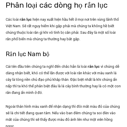
Phân loại các dòng họ rắn lục
Các loài
rắn lục
hiện nay xuất hiện hầu hết ở mọi nơi trên vùng lãnh thổ
Việt Nam. Sẽ rất nguy hiểm khi gặp phải mà chúng ta không hề biết
chúng thuộc loài rắn gì khi vô tình bị cắn phải. Sau đây là một số loài
rắn phổ biến mà chúng ta thường hay bắt gặp.
Rắn lục Nam bộ
Cái tên đầu tiên chúng ta nghĩ đến chắc hẳn là loài
rắn lục
vì chúng dễ
dàng nhận biết, khó có thể lẫn được với loài rắn khác với màu xanh lá
cây là tông nền chủ đạo phủ khắp thân. Đặc biệt nhất là khi chúng ẩn
nấp thì ta khó thể phân biệt đâu là lá cây bình thường hay là có một con
rắn đang ẩn mình ở đó.
Ngoài thân hình màu xanh để nhận dạng thì đôi mắt màu đỏ của chúng
sẽ là chi tiết đang quan tâm. Nếu vào ban đêm chúng ta soi đèn vào
mắt của chúng thì sẽ thấy được màu đỏ ánh lên như một viên hồng
ngọc.