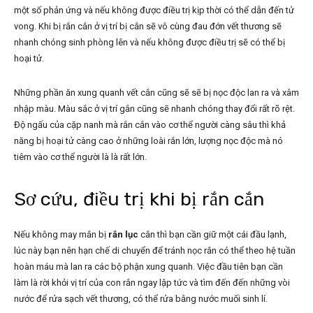
một số phản ứng và nếu không được điều trị kịp thời có thể dẫn đến tử
vong. Khi bị rắn cắn ở vị trí bị cắn sẽ vô cùng đau đớn vết thương sẽ
nhanh chóng sinh phòng lên và nếu không được điều trị sẽ có thể bị
hoại tử.
Những phần ăn xung quanh vết cắn cũng sẽ sẽ bị nọc độc lan ra và xâm
nhập màu. Màu sắc ở vị trí gắn cũng sẽ nhanh chóng thay đổi rất rõ rệt.
Độ ngấu của cặp nanh mà rắn cắn vào cơ thể người càng sâu thì khả
năng bị hoại tử càng cao ở những loài rắn lớn, lượng nọc độc mà nó
tiêm vào cơ thể người là là rất lớn.
Sơ cứu, điều trị khi bị rắn cắn
Nếu không may mắn bị
rắn lục
cắn thì bạn cần giữ một cái đầu lạnh,
lúc này bạn nên hạn chế di chuyển để tránh nọc rắn có thể theo hệ tuần
hoàn máu mà lan ra các bộ phận xung quanh. Việc đầu tiên bạn cần
làm là rời khỏi vị trí của con rắn ngay lập tức và tìm đến đến những vòi
nước để rửa sạch vết thương, có thể rửa bằng nước muối sinh lí.