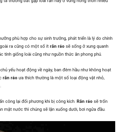
g ta thường bắt gặp loài rắn này ở vùng nông thôn nhiều
hưỡng phù hợp cho sự sinh trưởng, phát triển là lý do chính
Ngoài ra cũng có một số ít
rắn ráo
sẽ sống ở xung quanh
c tính giống loài cũng như nguồn thức ăn phong phú.
ng chủ yếu hoạt động về ngày, ban đêm hầu như không hoạt
ợc
rắn ráo
ưa thích thường là một số loại động vật nhỏ,
.
ấn công lại đối phương khi bị công kích.
Rắn ráo
sẽ trốn
ần mặt nước thì chúng sẽ lặn xuống dưới, bơi ngửa đầu.