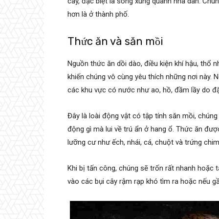
cây, đặc biệt là sống xung quanh nhà dân. Chún
hơn là ở thành phố.
Thức ăn và săn mồi
Nguồn thức ăn dồi dào, điều kiện khí hậu, thổ n
khiến chúng vô cùng yêu thích những nơi này. 
các khu vực có nước như ao, hồ, đầm lầy do đặ
Đây là loài động vật có tập tính săn mồi, chú
động gì mà lui về trú ẩn ở hang ổ. Thức ăn đư
lưỡng cư như ếch, nhái, cá, chuột và trứng chim
Khi bị tấn công, chúng sẽ trốn rất nhanh hoặc t
vào các bụi cây rậm rạp khó tìm ra hoặc nếu g