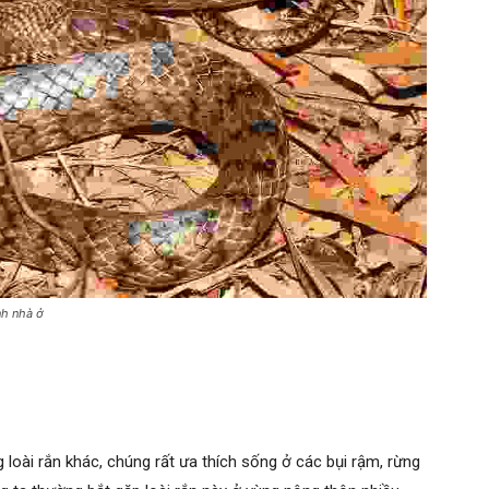
nh nhà ở
loài rắn khác, chúng rất ưa thích sống ở các bụi rậm, rừng