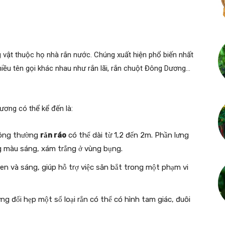
 vật thuộc họ nhà rắn nước. Chúng xuất hiện phổ biến nhất
iều tên gọi khác nhau như rắn lãi, rắn chuột Đông Dương…
ương có thể kể đến là:
hông thường
rắn ráo
có thể dài từ 1,2 đến 2m. Phần lưng
 màu sáng, xám trắng ở vùng bụng.
đen và sáng, giúp hỗ trợ việc săn bắt trong một phạm vi
g đối hẹp một số loại rắn có thể có hình tam giác, đuôi