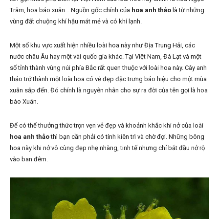
Trâm, hoa báo xuân… Nguồn gốc chính của
hoa anh thảo
là từ những
vùng đất chuộng khí hậu mát mẻ và có khí lạnh.
Một số khu vực xuất hiện nhiều loài hoa này như Địa Trung Hải, các
nước châu Âu hay một vài quốc gia khác. Tại Việt Nam, Đà Lạt và một
số tỉnh thành vùng núi phía Bắc rất quen thuộc với loài hoa này. Cây anh
thảo trở thành một loài hoa có vẻ đẹp đặc trưng báo hiệu cho một mùa
xuân sắp đến. Đó chính là nguyên nhân cho sự ra đời của tên gọi là hoa
báo Xuân.
Để có thể thưởng thức trọn vẹn vẻ đẹp và khoảnh khắc khi nở của loài
hoa anh thảo
thì bạn cần phải có tính kiên trì và chờ đợi. Những bông
hoa này khi nở vô cùng đẹp nhẹ nhàng, tinh tế nhưng chỉ bắt đầu nở rộ
vào ban đêm.