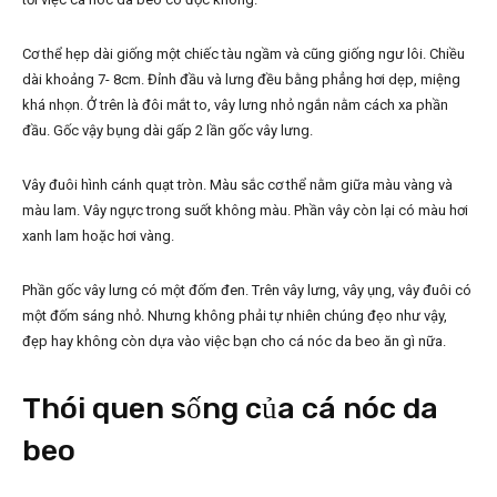
Cơ thể hẹp dài giống một chiếc tàu ngầm và cũng giống ngư lôi. Chiều
dài khoảng 7- 8cm. Đỉnh đầu và lưng đều bằng phẳng hơi dẹp, miệng
khá nhọn. Ở trên là đôi mắt to, vây lưng nhỏ ngắn nằm cách xa phần
đầu. Gốc vậy bụng dài gấp 2 lần gốc vây lưng.
Vây đuôi hình cánh quạt tròn. Màu sắc cơ thể nằm giữa màu vàng và
màu lam. Vây ngực trong suốt không màu. Phần vây còn lại có màu hơi
xanh lam hoặc hơi vàng.
Phần gốc vây lưng có một đốm đen. Trên vây lưng, vây ụng, vây đuôi có
một đốm sáng nhỏ. Nhưng không phải tự nhiên chúng đẹo như vậy,
đẹp hay không còn dựa vào việc bạn cho cá nóc da beo ăn gì nữa.
Thói quen sống của cá nóc da
beo