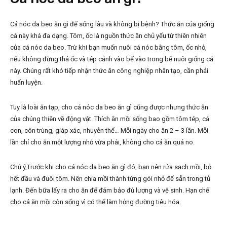
Cá nóc da beo ăn gì để sống lâu và không bị bệnh? Thức ăn của giống
cá này khá đa dạng. Tôm, ốc là nguồn thức ăn chủ yếu từ thiên nhiên
của cá nóc da beo. Trừ khi bạn muốn nuôi cá nóc bằng tôm, ốc nhỏ,
nếu không đừng thả ốc và tép cảnh vào bể vào trong bể nuôi giống cá
này. Chúng rất khó tiếp nhận thức ăn công nghiệp nhân tạo, cần phải
huấn luyện.
Tuy là loài ăn tạp, cho cá nóc da beo ăn gì cũng được nhưng thức ăn
của chúng thiên về động vật. Thích ăn mồi sống bao gồm tôm tép, cá
con, côn trùng, giáp xác, nhuyễn thể… Mỗi ngày cho ăn 2 – 3 lần. Mỗi
lần chỉ cho ăn một lượng nhỏ vừa phải, không cho cá ăn quá no.
Chú ý,Trước khi cho cá nóc da beo ăn gì đó, bạn nên rửa sạch mồi, bỏ
hết đầu và đuôi tôm. Nên chia mồi thành từng gói nhỏ để sẵn trong tủ
lạnh. Đến bữa lấy ra cho ăn để đảm bảo đủ lượng và vệ sinh. Hạn chế
cho cá ăn mồi còn sống vì có thể làm hỏng đường tiêu hóa.