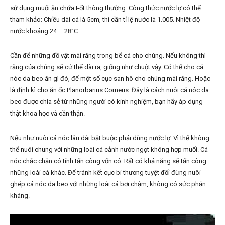
sử dụng muối ăn chứa I-ốt thông thường. Công thức nước lợ có thể
tham khảo: Chiều dài cá là 5cm, thì cần tỉ lệ nước là 1.005. Nhiệt độ
nước khoảng 24 – 28°C
Cần để những đồ vật mài răng trong bể cá cho chúng. Nếu không thì
răng của chúng sẽ cứ thế dài ra, giống như chuột vậy. Có thể cho cá
nóc da beo ăn gì đó, để một số cục san hô cho chúng mài răng. Hoặc
là định kì cho ăn ốc Planorbarius Corneus. Đây là cách nuôi cá nóc da
beo được chia sẻ từ những người có kinh nghiệm, bạn hãy áp dụng
thật khoa học và cần thận.
Nếu như nuôi cá nóc lâu dài bắt buộc phải dùng nước lợ. Vì thế không
thể nuôi chung với những loài cá cảnh nước ngọt không hợp muối. Cá
nóc chắc chắn có tính tấn công vốn có. Rất có khả năng sẽ tấn công
những loài cá khác. Để tránh kết cục bi thương tuyệt đối đừng nuôi
ghép cá nóc da beo với những loài cá bơi chậm, không có sức phản
kháng.