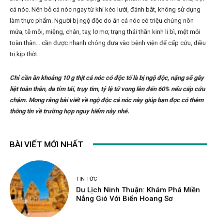
cá nóc. Nên bỏ cá nóc ngay từ khi kéo lưới, đánh bắt, không sử dụng
làm thực phẩm. Người bị ngộ độc do ăn cá nóc có triệu chứng nôn
mửa, tê môi, miệng, chân, tay, lơ mơ, trạng thái thần kinh li bì, mệt mỏi
toàn thân… cần được nhanh chóng đưa vào bệnh viện để cấp cứu, điều
trị kịp thời.
Chỉ cần ăn khoảng 10 g thịt cá nóc có độc tố là bị ngộ độc, nặng sẽ gây
liệt toàn thân, da tím tái, trụy tim, tỷ lệ tử vong lên đến 60% nếu cấp cứu
chậm. Mong rằng bài viết về ngộ độc cá nóc này giúp bạn đọc có thêm
thông tin về trường hợp nguy hiểm này nhé.
BÀI VIẾT MỚI NHẤT
TIN TỨC
Du Lịch Ninh Thuận: Khám Phá Miền
Nắng Gió Với Biển Hoang Sơ