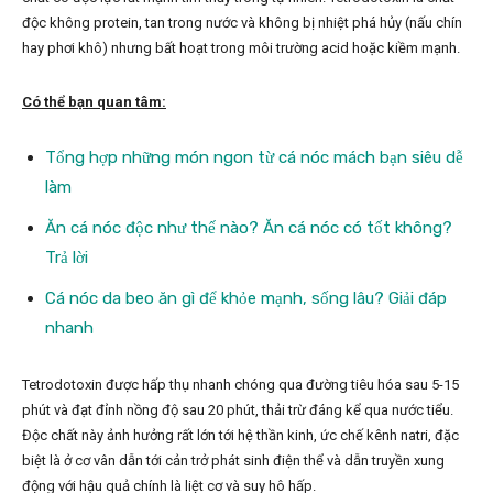
độc không protein, tan trong nước và không bị nhiệt phá hủy (nấu chín
hay phơi khô) nhưng bất hoạt trong môi trường acid hoặc kiềm mạnh.
Có thể bạn quan tâm:
Tổng hợp những món ngon từ cá nóc mách bạn siêu dễ
làm
Ăn cá nóc độc như thế nào? Ăn cá nóc có tốt không?
Trả lời
Cá nóc da beo ăn gì để khỏe mạnh, sống lâu? Giải đáp
nhanh
Tetrodotoxin được hấp thụ nhanh chóng qua đường tiêu hóa sau 5-15
phút và đạt đỉnh nồng độ sau 20 phút, thải trừ đáng kể qua nước tiểu.
Độc chất này ảnh hưởng rất lớn tới hệ thần kinh, ức chế kênh natri, đặc
biệt là ở cơ vân dẫn tới cản trở phát sinh điện thể và dẫn truyền xung
động với hậu quả chính là liệt cơ và suy hô hấp.