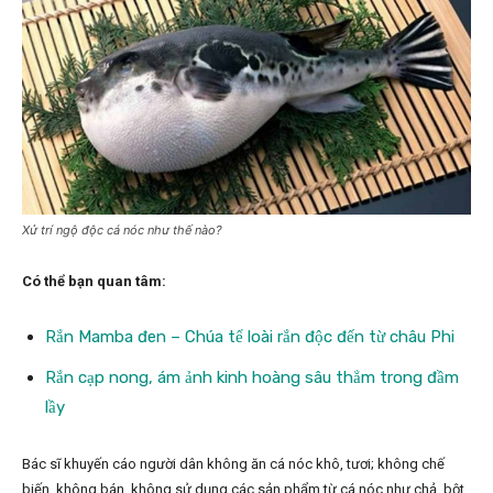
Xử trí ngộ độc cá nóc như thế nào?
Có thể bạn quan tâm:
Rắn Mamba đen – Chúa tể loài rắn độc đến từ châu Phi
Rắn cạp nong, ám ảnh kinh hoàng sâu thẳm trong đầm
lầy
Bác sĩ khuyến cáo người dân không ăn cá nóc khô, tươi; không chế
biến, không bán, không sử dụng các sản phẩm từ cá nóc như chả, bột