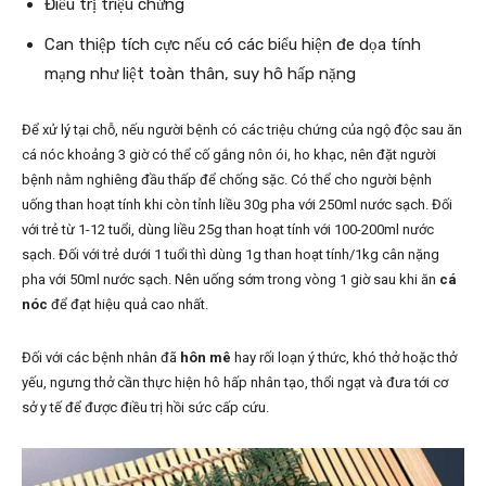
Điều trị triệu chứng
Can thiệp tích cực nếu có các biểu hiện đe dọa tính
mạng như liệt toàn thân, suy hô hấp nặng
Để xử lý tại chỗ, nếu người bệnh có các triệu chứng của ngộ độc sau ăn
cá nóc khoảng 3 giờ có thể cố gắng nôn ói, ho khạc, nên đặt người
bệnh nằm nghiêng đầu thấp để chống sặc. Có thể cho người bệnh
uống than hoạt tính khi còn tỉnh liều 30g pha với 250ml nước sạch. Đối
với trẻ từ 1-12 tuổi, dùng liều 25g than hoạt tính với 100-200ml nước
sạch. Đối với trẻ dưới 1 tuổi thì dùng 1g than hoạt tính/1kg cân nặng
pha với 50ml nước sạch. Nên uống sớm trong vòng 1 giờ sau khi ăn
cá
nóc
để đạt hiệu quả cao nhất.
Đối với các bệnh nhân đã
hôn mê
hay rối loạn ý thức, khó thở hoặc thở
yếu, ngưng thở cần thực hiện hô hấp nhân tạo, thổi ngạt và đưa tới cơ
sở y tế để được điều trị hồi sức cấp cứu.