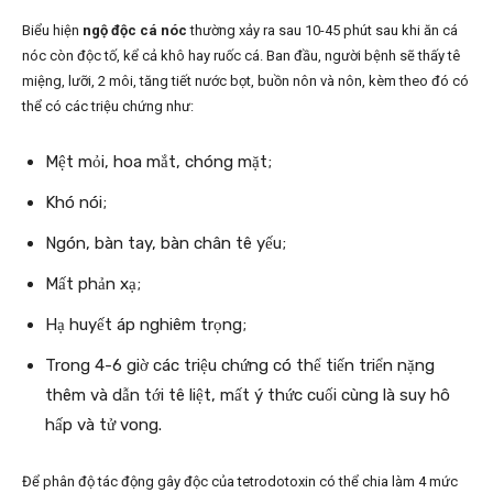
Biểu hiện
ngộ độc cá nóc
thường xảy ra sau 10-45 phút sau khi ăn cá
nóc còn độc tố, kể cả khô hay ruốc cá. Ban đầu, người bệnh sẽ thấy tê
miệng, lưỡi, 2 môi, tăng tiết nước bọt, buồn nôn và nôn, kèm theo đó có
thể có các triệu chứng như:
Mệt mỏi, hoa mắt, chóng mặt;
Khó nói;
Ngón, bàn tay, bàn chân tê yếu;
Mất phản xạ;
Hạ huyết áp nghiêm trọng;
Trong 4-6 giờ các triệu chứng có thể tiến triển nặng
thêm và dẫn tới tê liệt, mất ý thức cuối cùng là suy hô
hấp và tử vong.
Để phân độ tác động gây độc của tetrodotoxin có thể chia làm 4 mức