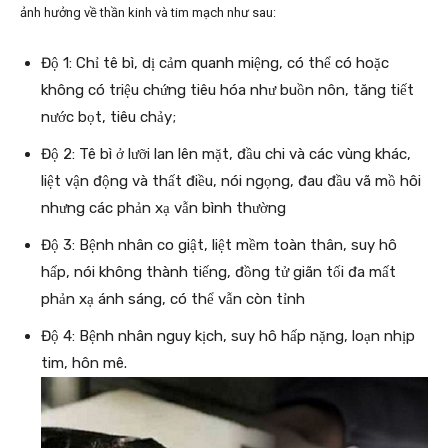
ảnh hưởng về thần kinh và tim mạch như sau:
Độ 1: Chỉ tê bì, dị cảm quanh miệng, có thể có hoặc
không có triệu chứng tiêu hóa như buồn nôn, tăng tiết
nước bọt, tiêu chảy;
Độ 2: Tê bì ở lưỡi lan lên mặt, đầu chi và các vùng khác,
liệt vận động và thất điều, nói ngọng, đau đầu vã mồ hôi
nhưng các phản xạ vẫn bình thường
Độ 3: Bệnh nhân co giật, liệt mềm toàn thân, suy hô
hấp, nói không thành tiếng, đồng tử giãn tối đa mất
phản xạ ánh sáng, có thể vẫn còn tỉnh
Độ 4: Bệnh nhân nguy kịch, suy hô hấp nặng, loạn nhịp
tim, hôn mê.