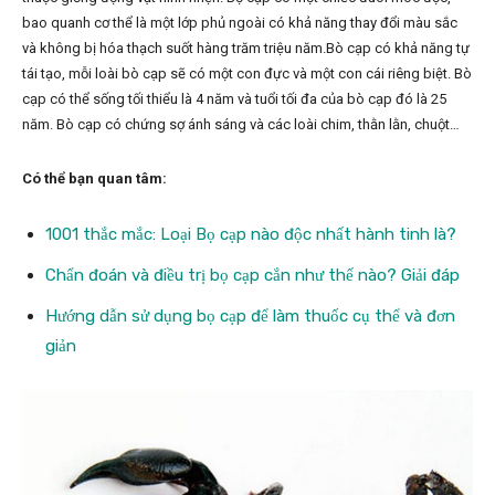
bao quanh cơ thể là một lớp phủ ngoài có khả năng thay đổi màu sắc
và không bị hóa thạch suốt hàng trăm triệu năm.Bò cạp có khả năng tự
tái tạo, mỗi loài bò cạp sẽ có một con đực và một con cái riêng biệt. Bò
cạp có thể sống tối thiểu là 4 năm và tuổi tối đa của bò cạp đó là 25
năm. Bò cạp có chứng sợ ánh sáng và các loài chim, thằn lằn, chuột…
Có thể bạn quan tâm:
1001 thắc mắc: Loại Bọ cạp nào độc nhất hành tinh là?
Chẩn đoán và điều trị bọ cạp cắn như thế nào? Giải đáp
Hướng dẫn sử dụng bọ cạp để làm thuốc cụ thể và đơn
giản