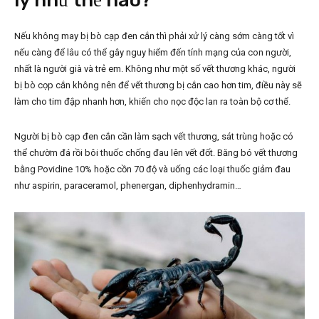
lý như thế nào?
Nếu không may bị bò cạp đen cắn thì phải xử lý càng sớm càng tốt vì
nếu càng để lâu có thể gây nguy hiểm đến tính mạng của con người,
nhất là người già và trẻ em. Không như một số vết thương khác, người
bị bò cọp cắn không nên để vết thương bị cắn cao hơn tim, điều này sẽ
làm cho tim đập nhanh hơn, khiến cho nọc độc lan ra toàn bộ cơ thể.
Người bị bò cạp đen cắn cần làm sạch vết thương, sát trùng hoặc có
thể chườm đá rồi bôi thuốc chống đau lên vết đốt. Băng bó vết thương
bằng Povidine 10% hoặc cồn 70 độ và uống các loại thuốc giảm đau
như aspirin, paraceramol, phenergan, diphenhydramin…