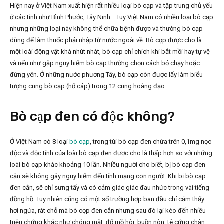
Hiện nay ở Việt Nam xuất hiện rất nhiều loại bò cạp và tập trung chủ yếu
ở các tỉnh như Bình Phước, Tây Ninh… Tuy Việt Nam có nhiều loại bò cạp
nhưng những loại này không thể chữa bệnh được và thường bò cạp
dùng để làm thuốc phải nhập từ nước ngoài về. Bò cọp được cho là
một loài động vật khá nhút nhát, bò cạp chỉ chích khi bắt mồi hay tự vệ
và nếu như gặp nguy hiểm bò cạp thường chọn cách bỏ chạy hoặc
đứng yên. Ở những nước phương Tây, bò cạp còn được lấy làm biểu
tượng cung bò cạp (hổ cáp) trong 12 cung hoàng đạo.
Bò cạp đen có độc không?
Ở Việt Nam có 8 loại
bò cạp
, trong túi bò cạp đen chứa trên 0,1mg nọc
độc và độc tính của loài bò cạp đen được cho là thấp hơn so với những
loài bò cạp khác khoảng 10 lần. Nhiều người cho biết, bị bò cạp đen
cắn sẽ không gây nguy hiểm đến tính mạng con người. Khi bị bò cạp
đen cắn, sẽ chỉ sưng tấy và có cảm giác giác đau nhức trong vài tiếng
đồng hồ. Tuy nhiên cũng có một số trường hợp ban đầu chỉ cảm thấy
hơi ngứa, rát chỗ mà bò cọp đen cắn nhưng sau đó lại kéo đến nhiều
triệu chứng khác như chóng mặt, đổ mồ hôi, buồn nôn, tê cứng chân