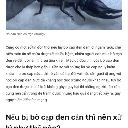
Bò cạp đen có độc không?
Cũng có một số tin đồn thổi nếu lấy bò cạp đen đem đi ngâm rượu, chế
biến món ăn sẽ chữa được rất nhiều bệnh, nhiều người còn mua bò cạp
đen về để nuôi làm thú vui tiêu khiển. Mặc dù độc tính của bò cạp đen
được cho là thấp hơn gấp 10 lần so với những lời bò cạp nguy hiểm
khác như bò cạp nâu… thì nó vẫn có hại đối với một số người dị ứng với
nọc bò cạp đen. Sức đề kháng nọc độc ở từng người khác nhau, tuy bò
cạp đen được cho là loài không gây nguy hại thì những người tiếp xúc
cũng nên cẩn trọng để tránh được những hậu quả đáng tiếc xảy ra, gây
nguy hiểm đến tính mạng.
Nếu bị bò cạp đen cắn thì nên xử