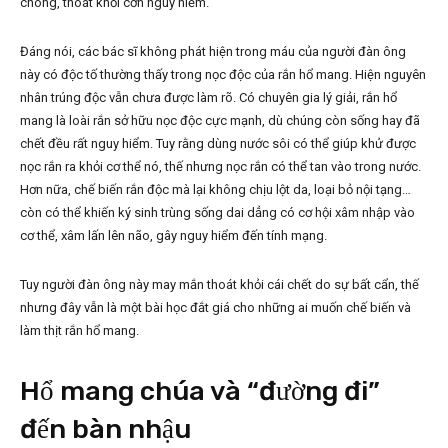
chóng, thoát khỏi cơn nguy hiểm.
Đáng nói, các bác sĩ không phát hiện trong máu của người đàn ông
này có độc tố thường thấy trong nọc độc của rắn hổ mang. Hiện nguyên
nhân trúng độc vẫn chưa được làm rõ. Có chuyên gia lý giải, rắn hổ
mang là loài rắn sở hữu nọc độc cực mạnh, dù chúng còn sống hay đã
chết đều rất nguy hiểm. Tuy rằng dùng nước sôi có thể giúp khử được
nọc rắn ra khỏi cơ thể nó, thế nhưng nọc rắn có thể tan vào trong nước.
Hơn nữa, chế biến rắn độc mà lại không chịu lột da, loại bỏ nội tạng…
còn có thể khiến ký sinh trùng sống dai dẳng có cơ hội xâm nhập vào
cơ thể, xâm lấn lên não, gây nguy hiểm đến tính mạng.
Tuy người đàn ông này may mắn thoát khỏi cái chết do sự bất cẩn, thế
nhưng đây vẫn là một bài học đắt giá cho những ai muốn chế biến và
làm thịt rắn hổ mang.
Hổ mang chúa và “đường đi”
đến bàn nhậu