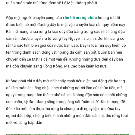
quân buôn bán thú rừng đem về Lệ Mật không phải ít.
Gặp một người chuyên cung cấp
rắn hổ mang chúa
hoang dã tôi
được biết, có một đường dây bí mật vận chuyển loại rắn quý hiếm này.
Rắn hổ mang chúa rừng là loại quý đầu bảng trong các nhà hàng đặc
sản rắn, được chuyển ra từ vùng Tây Nguyên là chính, đôi khi cũng có
rắn từ các tỉnh biên giới của nước bạn Lào. Đây là loại rắn quý hiếm có
tên trong danh sách động vật hoang dã cấm săn bắt, buôn bán nên
chuyển đến Lệ Mật là cả một vấn đề. Không những đưa đến đây bán
mà còn chuyển sang Hồng Kông, Ma Cao bán kiếm lời nữa.
Không phải chỉ ở đây mới nhìn thấy cảnh tiêu diệt loài động vật hoang
dã làm món ăn uống nhậu nhẹt ở những người lắm của thừa tiền, mà
ngay trong trung tâm thành phố các nhà hàng đặc sản còn nhốt những
con chồn, kỳ đà… đang sống trong lồng sắt “nằm chờ”. Khi thượng đế
đến kêu món ẩm thực thú rừng là chúng ra đi ngay lập tức. Qua tay
người đầu bếp, chúng biến thành những món đặc sản thịt thú rừng tươi
mới vô cùng hấp dẫn.