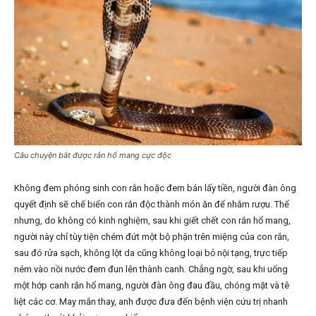
Câu chuyện bắt được rắn hổ mang cực độc
Không đem phóng sinh con rắn hoặc đem bán lấy tiền, người đàn ông
quyết định sẽ chế biến con rắn độc thành món ăn để nhắm rượu. Thế
nhưng, do không có kinh nghiệm, sau khi giết chết con rắn hổ mang,
người này chỉ tùy tiện chém đứt một bộ phận trên miệng của con rắn,
sau đó rửa sạch, không lột da cũng không loại bỏ nội tạng, trực tiếp
ném vào nồi nước đem đun lên thành canh. Chẳng ngờ, sau khi uống
một hớp canh rắn hổ mang, người đàn ông đau đầu, chóng mặt và tê
liệt các cơ. May mắn thay, anh được đưa đến bệnh viện cứu trị nhanh