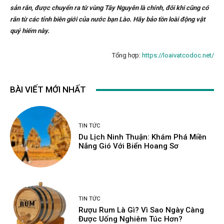
sản rắn, được chuyển ra từ vùng Tây Nguyên là chính, đôi khi cũng có
rắn từ các tỉnh biên giới của nước bạn Lào. Hãy bảo tồn loài động vật
quý hiếm này.
Tổng hợp:
https://loaivatcodoc.net/
BÀI VIẾT MỚI NHẤT
TIN TỨC
Du Lịch Ninh Thuận: Khám Phá Miền
Nắng Gió Với Biển Hoang Sơ
TIN TỨC
Rượu Rum Là Gì? Vì Sao Ngày Càng
Được Uống Nghiêm Túc Hơn?